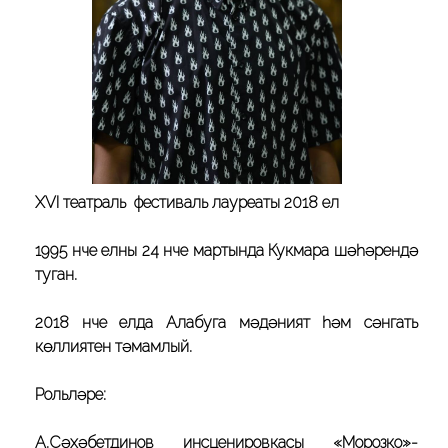
XVI театраль фестиваль лауреаты 2018 ел
1995 нче елның 24 нче мартында Кукмара шәһәрендә
туган.
2018 нче елда Алабуга мәдәният һәм сәнгать
көллиятен тәмамлый.
Рольләре:
А.Сәхәбетдинов инсценировкасы «Морозко»-