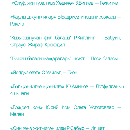
«Өлүф, яки гүзәл кыз Хәдичә» З.Бигиев — Гәҗитче
«Карлы джунглилар» Б.Бадриев инсценировкасы —
Ракета
“Кызыксынучан фил баласы” Р.Киплинг — Бабуин,
Страус, Жираф, Крокодил
“Тычкан баласы маҗаралары” әкият — Песи баласы
«Йолдыз егет» О.Уайльд — Тиен
«Гөлҗәннәтнең җәннәте» Ю.Аминов — Лотфулланың
яшь чагы
«Гәҗәеп көн» Юрий һәм Ольга Устюговлар —
Малай
«Син генә җитмәгән идең» Р.Сабыр — Илшат