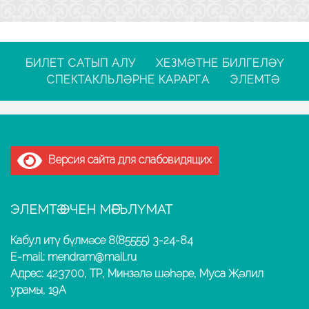
БИЛЕТ САТЫП АЛУ
ХЕЗМӘТНЕ БИЛГЕЛӘҮ
СПЕКТАКЛЬЛӘРНЕ КАРАРГА
ЭЛЕМТӘ
Версия сайта для слабовидящих
ЭЛЕМТӘ ӨЧЕН МӘГЪЛҮМАТ
Кабул итү бүлмәсе 8(85555) 3-24-84
E-mail: mendram@mail.ru
Адрес: 423700, ТР, Минзәлә шәһәре, Муса Җәлил
урамы, 19А