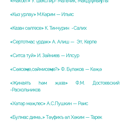
«Макбет» У. Шекспир- Мальчик, Макдуфның улы
«Кыз урлау» М.Кәрим — Ильяс
«Казан сөлгесе» К. Тинчурин -Салих
«Сертотмас үрдәк» А. Алиш — Эт, Керпе
«Ситса туй» И. Зәйниев — Илсур
«Сөясеңме,сөймисеңме?» Ф. Бүләков — Кәҗә
«Җинаять һәм җәза» Ф.М. Достоевский
-Раскольников
«Хәтәр мәҗлес» А.С.Пушкин — Рәис
«Булмас димә…» Тәүфикъ әл Хәким — Тарек