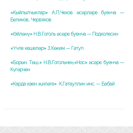
«Кыйпылчыклар» А.П.Чехов әсәрләре буенча —
Беликов, Червяков
«Өйләнү» Н.В.Гоголь әсәре буенча — Подколесин
«Үчле кешеләр» З.Хәким — Гатуп
«Борын. Төш.» Н.В.Гогольнең «Нос» әсәре буенча —
Күгәрчен
«Карда каен җиләге» К.Гатауллин инс. — Бабай