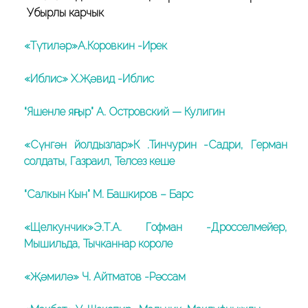
Убырлы карчык
«Түтиләр»А.Коровкин -Ирек
«Иблис» Х.Җәвид -Иблис
“Яшенле яңгыр” А. Островский — Кулигин
«Сүнгән йолдызлар»К .Тинчурин -Садри, Герман
солдаты, Газраил, Телсез кеше
“Салкын Кын” М. Башкиров – Барс
«Щелкунчик»Э.Т.А. Гофман -Дросселмейер,
Мышильда, Тычканнар короле
«Җәмилә» Ч. Айтматов -Рәссам