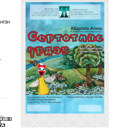
анган
,