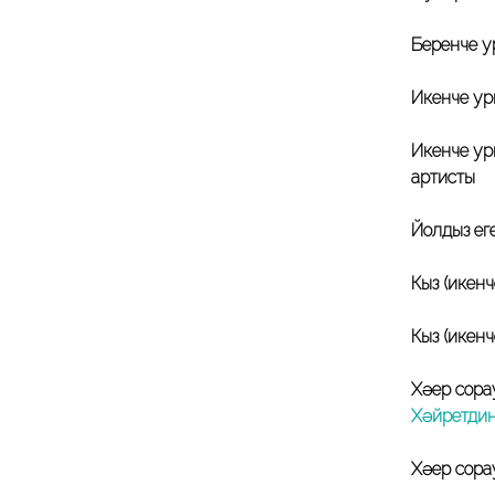
Беренче у
Икенче ур
Икенче ур
артисты
Йолдыз ег
Кыз (икен
Кыз (икен
Хәер сора
Хәйретди
Хәер сора