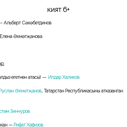
әкият 6+
– Альберт Сәхәбетдинов
 Елена Әхмәтҗанова
р:
лдыз егетнен атасы)
—
Илдар Халиков
Руслан Әхмәтҗанов
, Татарстан Республикасының атказанган
стәм Зиннуров
чкан —
Рифат Хафизов