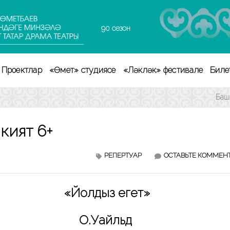
90 сезон
Проектлар
«Өмет» студиясе
«Ләкләк» фестивале
Биле
Баш
әкият 6+
РЕПЕРТУАР
ОСТАВЬТЕ КОММЕН
«Йолдыз егет»
О.Уайльд