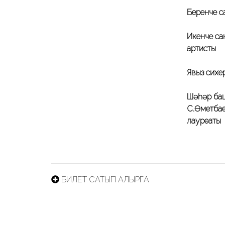
Беренче с
Икенче с
артисты
Явыз сихе
Шәһәр б
С.Өметбае
лауреаты
БИЛЕТ САТЫП АЛЫРГА