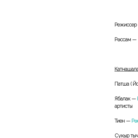
Режиссер 
Рәссам —
Катнашала
Патша ( Йо
Ябалак —
артисты
Тиен —
Рө
Сукыр ты