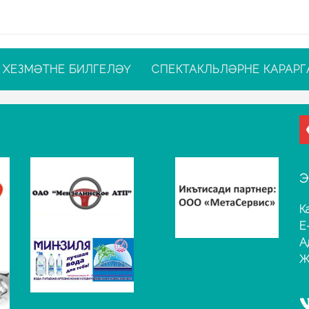
ХЕЗМӘТНЕ БИЛГЕЛӘҮ
СПЕКТАКЛЬЛӘРНЕ КАРАРГ
Э
К
E
А
Җ