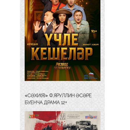
«СӘХИ(Я)» Ф.ЯРУЛЛИН ӘСӘРЕ
БУЕНЧА ДРАМА 12+