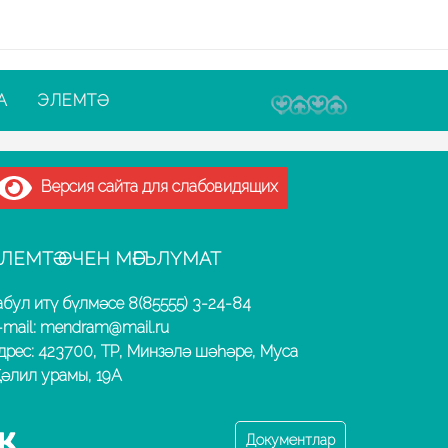
А
ЭЛЕМТӘ
Версия сайта для слабовидящих
ЛЕМТӘ ӨЧЕН МӘГЪЛҮМАТ
абул итү бүлмәсе 8(85555) 3-24-84
-mail: mendram@mail.ru
дрес: 423700, ТР, Минзәлә шәһәре, Муса
әлил урамы, 19А
Документлар