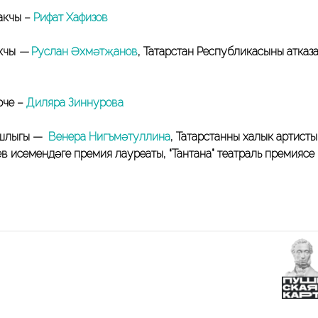
акчы –
Рифат Хафизов
акчы
—
Руслан Әхмәтҗанов
, Татарстан Республикасының атказ
рче –
Диляра Зиннурова
ашлыгы —
Венера Нигъмәтуллина
, Татарстанның халык артисты
в исемендәге премия лауреаты, “Тантана” театраль премиясе