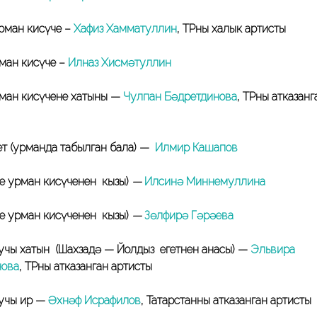
рман кисүче –
Хафиз Хамматуллин
, ТРның халык артисты
ман кисүче –
Илназ Хисмәтуллин
ман кисүченең хатыны —
Чулпан Бәдретдинова
, ТРның атказанг
ет (урманда табылган бала) —
Илмир Кашапов
че урман кисүченен кызы)
—
Илсинә Миннемуллина
че урман кисүченен кызы)
—
Зөлфирә Гәрәева
учы хатын (Шахзадә — Йолдыз егетнен анасы) —
Эльвира
нова
, ТРның атказанган артисты
учы ир —
Әхнәф Исрафилов
, Татарстанның атказанган артисты