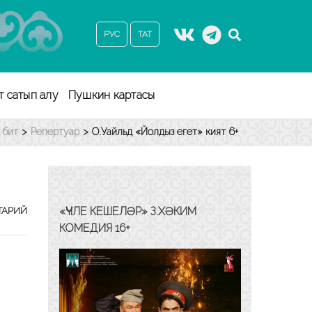
РУС
ТАТ
т сатып алу
Пушкин картасы
 бит
>
Репертуар
>
О.Уайльд «Йолдыз егет» әкият 6+
О.УАЙЛЬД
«ҮЧЛЕ КЕШЕЛӘР» З.ХӘКИМ
ТАРИЙ
«ЙОЛДЫЗ
КОМЕДИЯ 16+
ЕГЕТ»
ӘКИЯТ
6+