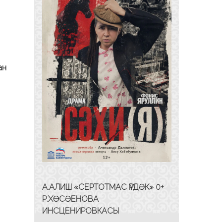
ан
А.АЛИШ «СЕРТОТМАС ҮРДӘК» 0+
Р.ХӨСӘЕНОВА
ИНСЦЕНИРОВКАСЫ