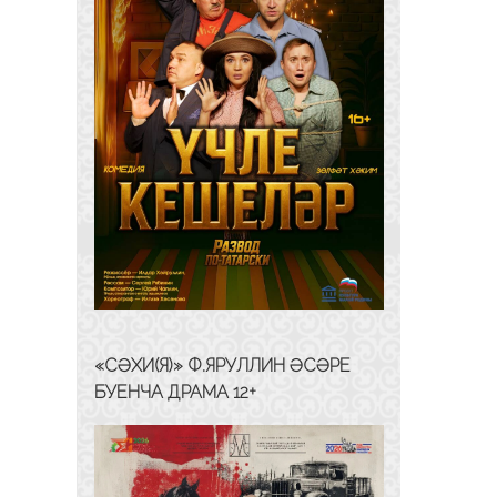
«СӘХИ(Я)» Ф.ЯРУЛЛИН ӘСӘРЕ
БУЕНЧА ДРАМА 12+