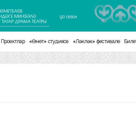
90 сезон
Проектлар
«Өмет» студиясе
«Ләкләк» фестивале
Биле