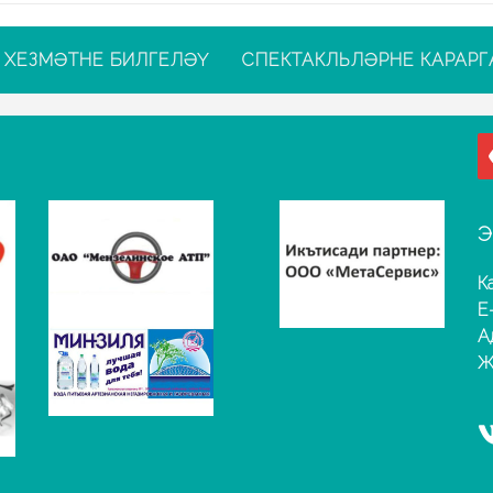
ХЕЗМӘТНЕ БИЛГЕЛӘҮ
СПЕКТАКЛЬЛӘРНЕ КАРАРГ
Э
К
E
А
Җ