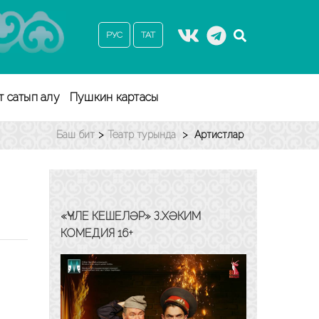
РУС
ТАТ
т сатып алу
Пушкин картасы
Баш бит
>
Театр турында
>
Артистлар
«ҮЧЛЕ КЕШЕЛӘР» З.ХӘКИМ
КОМЕДИЯ 16+