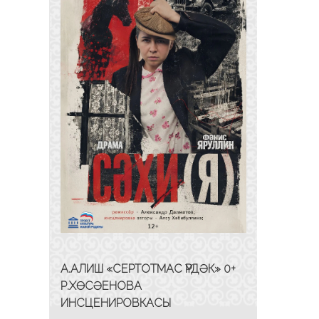
А.АЛИШ «СЕРТОТМАС ҮРДӘК» 0+
Р.ХӨСӘЕНОВА
ИНСЦЕНИРОВКАСЫ