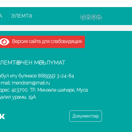
А
ЭЛЕМТӘ
Версия сайта для слабовидящих
ЛЕМТӘ ӨЧЕН МӘГЪЛҮМАТ
абул итү бүлмәсе 8(85555) 3-24-84
-mail: mendram@mail.ru
дрес: 423700, ТР, Минзәлә шәһәре, Муса
әлил урамы, 19А
Документлар