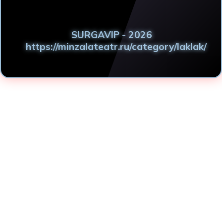
SURGAVIP - 2026
https://minzalateatr.ru/category/laklak/