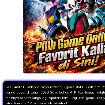
SURGAVIP Di video ini saya ranking 5 game slot PGSoft dan Pr
paling gacor di tahun 2026! Saya bahas RTP, fitur bonus, volat
mainnya secara langsung. Apakah kamu lagi cari game slot y
atau free spin? Video ini wajib ditonton!