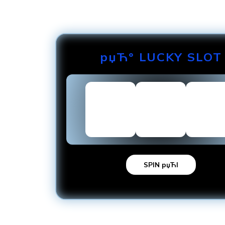
рџЋ° LUCKY SLOT
SPIN рџЋІ