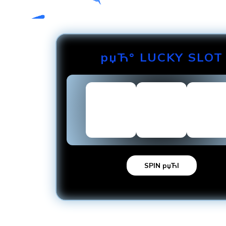
рџЋ° LUCKY SLOT
SPIN рџЋІ