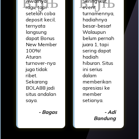
Awalnya
Sering ikut
ragu, tapi
event
setelah coba
turnamennya,
deposit kecil,
hadiahnya
ternyata
besar-besar!
langsung
Walaupun
dapat Bonus
belum pernah
New Member
juara 1, tapi
100%!
sering dapat
Aturan
hadiah
turnover-nya
hiburan. Situs
juga tidak
ini serius
ribet.
dalam
Sekarang
memberikan
BOLA88 jadi
apresiasi ke
situs andalan
member
saya.
setianya.
- Bagas
- Adi
Bandung