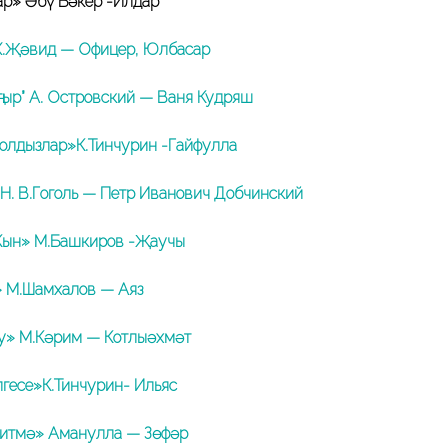
р» Әбү Бәкер -Илдар
Х.Җәвид — Офицер, Юлбасар
ңгыр” А. Островский — Ваня Кудряш
олдызлар»К.Тинчурин -Гайфулла
Н. В.Гоголь — Петр Иванович Добчинский
Кын» М.Башкиров -Җаучы
 М.Шамхалов — Аяз
у» М.Кәрим — Котлыәхмәт
лгесе»К.Тинчурин- Ильяс
китмә» Аманулла — Зөфәр