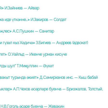
й» И.Зәйниев — Айвар
а иде үткәнне…» И.Закиров — Солдат
әҗлес» А.С.Пушкин — Санитар
и гүзәл кыз Хәдичә» З.Бигиев — Андреев (адвокат)
гет» О.Уайльд — Икенче урман кисүче
лды шул” Т.Миңнуллин — Әүхәт
вакыт турында әкият» Д.Сәмирханов инс. — Кыш бабай
клар» А.П.Чехов әсәрләре буенча — Бризжалов, Толстый,
Н.В.Гоголь әсәре буенча — Жевакин