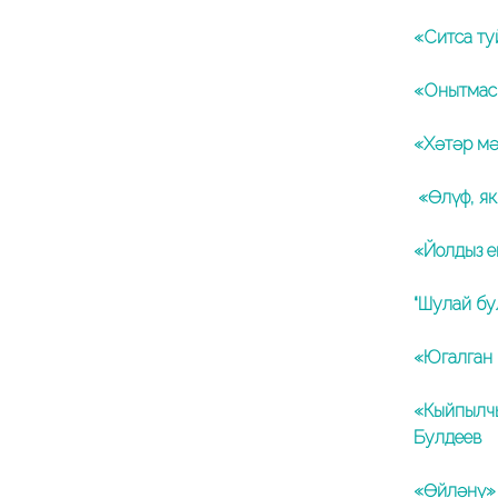
«Ситса ту
«Онытмаск
«Хәтәр м
«Өлүф, як
«Йолдыз е
“Шулай бу
«Югалган 
«Кыйпылчы
Булдеев
«Өйләнү» 