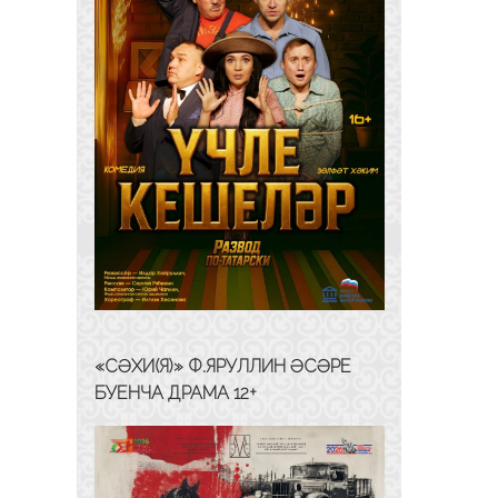
«СӘХИ(Я)» Ф.ЯРУЛЛИН ӘСӘРЕ
БУЕНЧА ДРАМА 12+