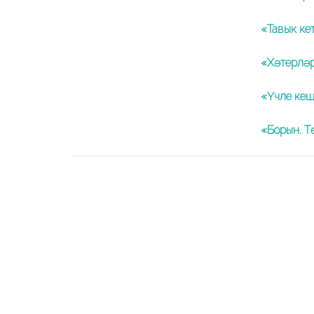
«Тавык кет
«Хәтерләр
«Үчле кеш
«Борын. Т