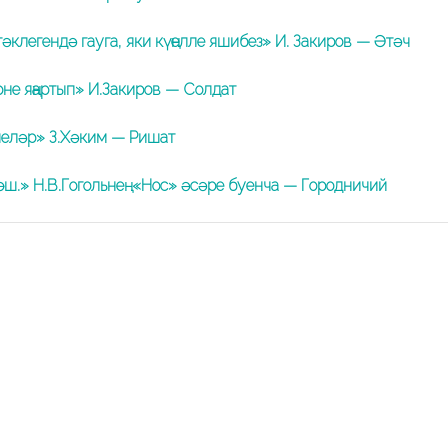
әклегендә гауга, яки күңелле яшибез» И. Закиров — Әтәч
не яңартып» И.Закиров — Солдат
еләр» З.Хәким — Ришат
өш.» Н.В.Гогольнең «Нос» әсәре буенча — Городничий