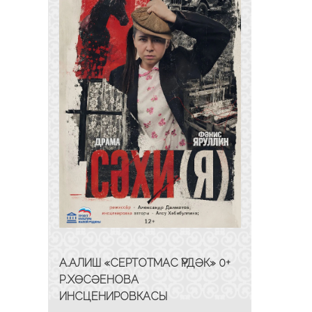
А.АЛИШ «СЕРТОТМАС ҮРДӘК» 0+
Р.ХӨСӘЕНОВА
ИНСЦЕНИРОВКАСЫ