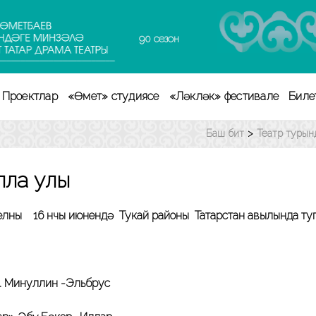
90 сезон
Проектлар
«Өмет» студиясе
«Ләкләк» фестивале
Биле
Баш бит
>
Театр турын
лла улы
елның 16 нчы июнендә Тукай районы Татарстан авылында туг
 Миңнуллин -Эльбрус