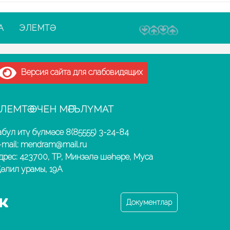
А
ЭЛЕМТӘ
Версия сайта для слабовидящих
ЛЕМТӘ ӨЧЕН МӘГЪЛҮМАТ
абул итү бүлмәсе 8(85555) 3-24-84
-mail: mendram@mail.ru
дрес: 423700, ТР, Минзәлә шәһәре, Муса
әлил урамы, 19А
Документлар