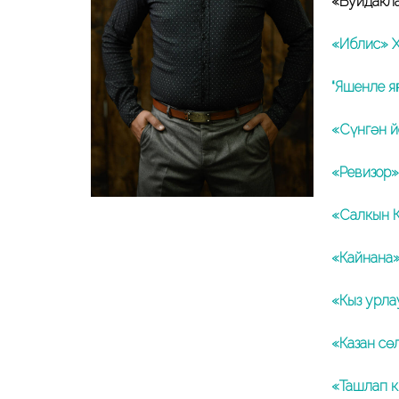
«Буйдакла
«Иблис» 
“Яшенле я
«Сүнгән й
«Ревизор»
«Салкын 
«Кайнана»
«Кыз урла
«Казан сө
«Ташлап 