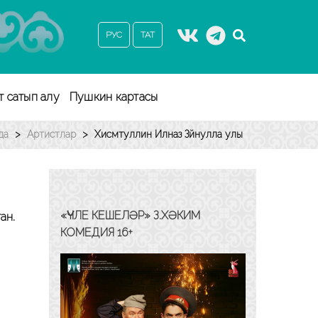
РУС
ТАТ
т сатып алу
Пушкин картасы
да
>
Артистлар
>
Хисмәтуллин Илназ Зәйнулла улы
«ҮЧЛЕ КЕШЕЛӘР» З.ХӘКИМ
ан.
КОМЕДИЯ 16+