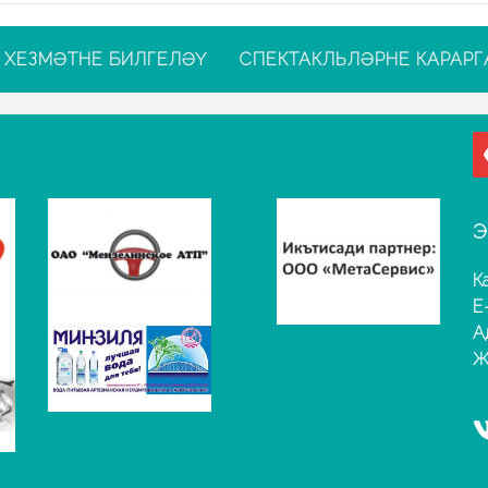
ХЕЗМӘТНЕ БИЛГЕЛӘҮ
СПЕКТАКЛЬЛӘРНЕ КАРАРГ
Э
К
E
А
Җ