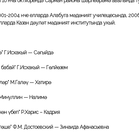
ң 16 нчы октябрендә Сарман районы Шәрлеәрәмә авылында ту
001-2004 нче елларда Алабуга мәдәният училещесында, 200
елларда Казан дәуләт мәдәният институтында укый.
ә” Г.Исхакый — Сәгыйдә
 бабай” Г.Исхакый — Гөлйөзем
әр” М.Галәү — Хатирә
.Миңнуллин — Налимә
нән үбеп” Р.Харис – Кадрия
 төше” Ф.М. Достоевский — Зинаида Афанасьевна