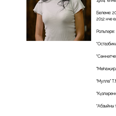
1984 елны
Белеме: 2
2012 нче 
Рольләре:
“Остазбик
“Сөннәтче
“Мөһаҗирл
“Мулла” Т
“Күзләрен
“Абзыйның