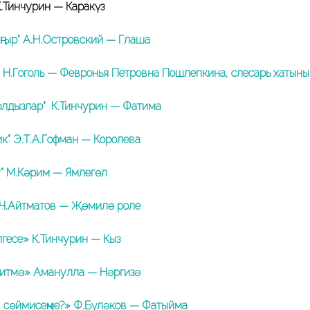
К.Тинчурин — Каракүз
ңгыр” А.Н.Островский — Глаша
 Н.Гоголь — Февронья Петровна Пошлепкина, слесарь хатыны
олдызлар” К.Тинчурин — Фатима
к” Э.Т.А.Гофман — Королева
у” М.Кәрим — Ямлегөл
Ч.Айтматов — Җәмилә роле
лгесе» К.Тинчурин — Кыз
итмә» Аманулла — Нәргизә
, сөймисеңме?» Ф.Бүләков — Фатыйма