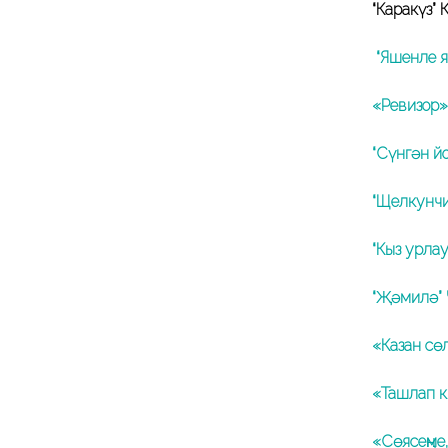
“Каракүз” 
“Яшенле я
«Ревизор»
“Сүнгән й
“Щелкунчи
“Кыз урла
“Җәмилә” 
«Казан сө
«Ташлап к
«Сөясеңме