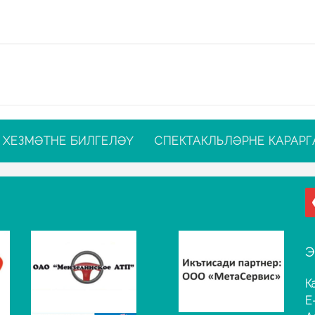
ХЕЗМӘТНЕ БИЛГЕЛӘҮ
СПЕКТАКЛЬЛӘРНЕ КАРАРГ
Э
К
E