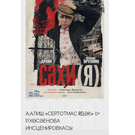
А.АЛИШ «СЕРТОТМАС ҮРДӘК» 0+
Р.ХӨСӘЕНОВА
ИНСЦЕНИРОВКАСЫ