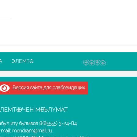
А
ЭЛЕМТӘ
Версия сайта для слабовидящих
ЛЕМТӘ ӨЧЕН МӘГЪЛҮМАТ
абул итү бүлмәсе 8(85555) 3-24-84
-mail: mendram@mail.ru