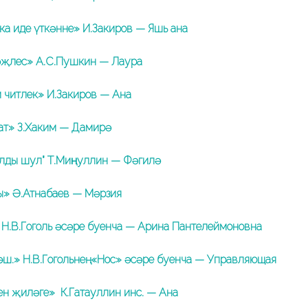
а иде үткәнне» И.Закиров — Яшь ана
әҗлес» А.С.Пушкин — Лаура
 читлек» И.Закиров — Ана
ат» З.Хаким — Дамирә
лды шул” Т.Миңнуллин — Фәгилә
ы» Ә.Атнабаев — Мәрзия
Н.В.Гоголь әсәре буенча — Арина Пантелеймоновна
өш.» Н.В.Гогольнең «Нос» әсәре буенча — Управляющая
ен җиләге» К.Гатауллин инс. — Ана