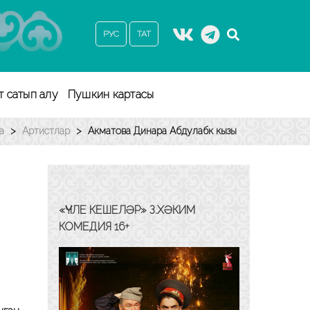
РУС
ТАТ
т сатып алу
Пушкин картасы
а
>
Артистлар
>
Акматова Динара Абдулабәк кызы
«ҮЧЛЕ КЕШЕЛӘР» З.ХӘКИМ
КОМЕДИЯ 16+