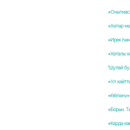
«Онытмаск
«Хәтәр м
«Ирек һәм
«Хаталы х
“Шулай бу
«Ул кайтт
«Өйләнү» 
«Борын. Т
«Карда ка