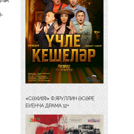
ган.
6-
«СӘХИ(Я)» Ф.ЯРУЛЛИН ӘСӘРЕ
БУЕНЧА ДРАМА 12+