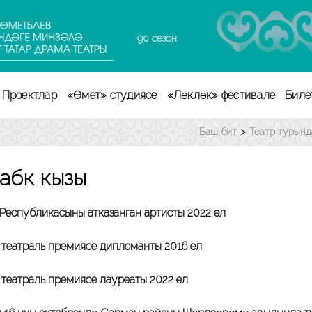
90 сезон
Проектлар
«Өмет» студиясе
«Ләкләк» фестивале
Биле
Баш бит
>
Театр турынд
бәк кызы
 Республикасының атказанган артисты 2022 ел
 театраль премиясе дипломанты 2016 ел
 театраль премиясе лауреаты 2022 ел