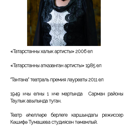
«Татарстанның халык артисты» 2006 ел
«Татарстанның атказанган артисты» 1985 ел
“Тантана” театраль премия лауреаты 2011 ел
1949 нчы елның 1 нче мартында Сарман районы
Таулык авылында туган.
Театр әһелләре берлеге каршындагы режиссер
Кәшифә Тумашева студиясен тәмамлый.