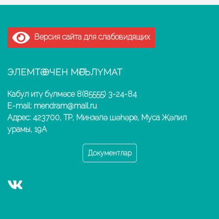
Версия сайта для слабовидящих
ЭЛЕМТӘ ӨЧЕН МӘГЪЛҮМАТ
Кабул итү бүлмәсе 8(85555) 3-24-84
E-mail: mendram@mail.ru
Адрес: 423700, ТР, Минзәлә шәһәре, Муса Җәлил
урамы, 19А
Документлар