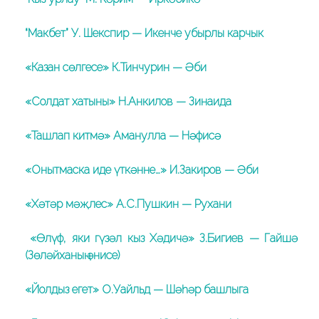
“Макбет” У. Шекспир — Икенче убырлы карчык
«Казан сөлгесе» К.Тинчурин — Әби
«Солдат хатыны» Н.Анкилов — Зинаида
«Ташлап китмә» Аманулла — Нәфисә
«Онытмаска иде үткәнне…» И.Закиров — Әби
«Хәтәр мәҗлес» А.С.Пушкин — Рухани
«Өлүф, яки гүзәл кыз Хәдичә» З.Бигиев — Гайшә
(Зөләйханың әнисе)
«Йолдыз егет» О.Уайльд — Шәһәр башлыга