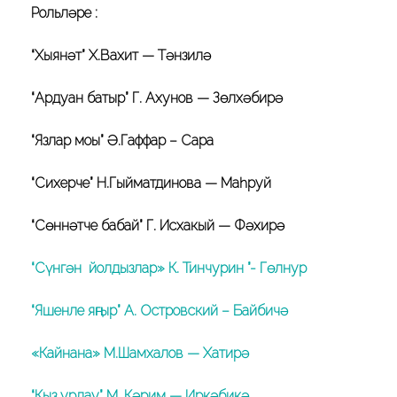
Рольләре :
“Хыянәт” Х.Вахит — Тәнзилә
“Ардуан батыр” Г. Ахунов — Зөлхәбирә
“Язлар моңы” Ә.Гаффар – Сара
“Сихерче” Н.Гыйматдинова — Маһруй
“Сөннәтче бабай” Г. Исхакый — Фәхирә
“Сүнгән йолдызлар» К. Тинчурин ”- Гөлнур
“Яшенле яңгыр” А. Островский – Байбичә
«Кайнана» М.Шамхалов — Хатирә
“Кыз урлау” М. Кәрим — Иркәбикә