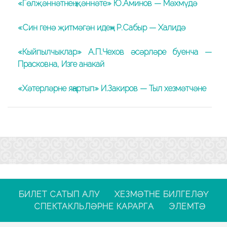
«Гөлҗәннәтнең җәннәте» Ю.Аминов — Мәхмүдә
«Син генә җитмәгән идең» Р.Сабыр — Халидә
«Кыйпылчыклар» А.П.Чехов әсәрләре буенча —
Прасковна, Изге анакай
«Хәтерләрне яңартып» И.Закиров — Тыл хезмәтчәне
БИЛЕТ САТЫП АЛУ
ХЕЗМӘТНЕ БИЛГЕЛӘҮ
СПЕКТАКЛЬЛӘРНЕ КАРАРГА
ЭЛЕМТӘ