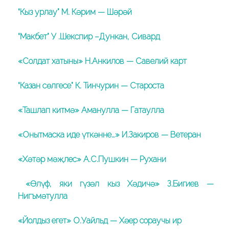
“Кыз урлау” М. Кәрим — Шәрәй
“Макбет” У .Шекспир –Дункан, Сивард
«Солдат хатыны» Н.Анкилов — Савелий карт
“Казан сөлгесе” К. Тинчурин — Староста
«Ташлап китмә» Аманулла — Гатаулла
«Онытмаска иде үткәнне…» И.Закиров — Ветеран
«Хәтәр мәҗлес» А.С.Пушкин — Рухани
«Өлүф, яки гүзәл кыз Хәдичә» З.Бигиев —
Нигъмәтулла
«Йолдыз егет» О.Уайльд — Хәер сораучы ир