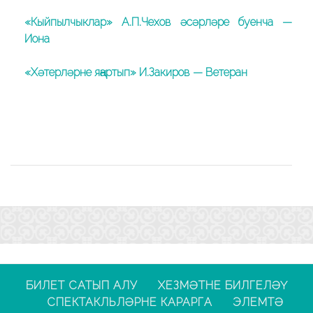
«Кыйпылчыклар» А.П.Чехов әсәрләре буенча —
Иона
«Хәтерләрне яңартып» И.Закиров — Ветеран
БИЛЕТ САТЫП АЛУ
ХЕЗМӘТНЕ БИЛГЕЛӘҮ
СПЕКТАКЛЬЛӘРНЕ КАРАРГА
ЭЛЕМТӘ