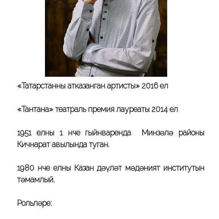
«Татарстанның атказанган артисты» 2016 ел
«Тантана» театраль премия лауреаты 2014 ел
1951 елның 1 нче гыйнваренда Минзәлә районы
Кичнарат авылында туган.
1980 нче елны Казан дәүләт мәдәният институтын
тәмамлый.
Рольләре: