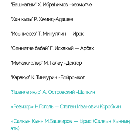
“Башмагым” Х. Ибраһимов –хезмәтче
“Хан кызы” Р. Хәмид-Адашев
“Исәнмесез” Т. Миңнуллин — Ирек
“Сөннәтче бабай” Г. Исхакый — Арбах
“Мөһаҗирләр” М. Галәү -Доктор
“Каракүз” К. Тинчурин -Бәйрәмкол
“Яшенле яңгыр” А. Островский -Шапкин
«Ревизор» Н.Гоголь — Степан Иванович Коробкин
«Салкын Кын» М.Башкиров — Ырыс (Салкын Кынның
аты)