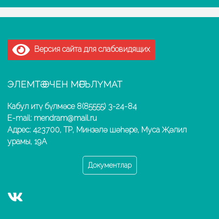
Версия сайта для слабовидящих
ЭЛЕМТӘ ӨЧЕН МӘГЪЛҮМАТ
Кабул итү бүлмәсе 8(85555) 3-24-84
E-mail: mendram@mail.ru
Адрес: 423700, ТР, Минзәлә шәһәре, Муса Җәлил
урамы, 19А
Документлар