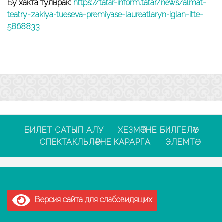
Бу хакта тулырак:
https://tatar-inform.tatar/news/almat-
teatry-zakiya-tueseva-premiyase-laureatlaryn-iglan-itte-
5868833
БИЛЕТ САТЫП АЛУ
ХЕЗМӘТНЕ БИЛГЕЛӘҮ
СПЕКТАКЛЬЛӘРНЕ КАРАРГА
ЭЛЕМТӘ
Версия сайта для слабовидящих