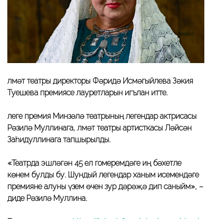
Әлмәт театры директоры Фәридә Исмәгыйлева Зәкия
Туешева премиясе лауретларын игълан итте.
Әлеге премия Минзәлә театрының легендар актрисасы
Рәзилә Муллинага, Әлмәт театры артисткасы Ләйсән
Заһидуллинага тапшырылды.
«Театрда эшләгән 45 ел гомеремдәге иң бәхетле
көнем булды бу. Шундый легендар ханым исемендәге
премияне алуны үзем өчен зур дәрәҗә дип саныйм», –
диде Рәзилә Муллина.