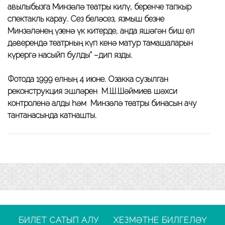
авылыбызга Минзәлә театры килү, беренче тапкыр
спектакль карау. Сез беләсез, язмыш безне
Минзәләнең үзенә үк китерде, анда яшәгән биш ел
дәверендә театрның күп кенә матур тамашаларын
күрергә насыйп булды” –дип язды.
Фотода 1999 елның 4 июне. Озакка сузылган
реконструкция эшләрен М.Ш.Шәймиев шәхси
контроленә алды һәм Минзәлә театры бинасын ачу
тантанасында катнашты.
БИЛЕТ САТЫП АЛУ
ХЕЗМӘТНЕ БИЛГЕЛӘҮ