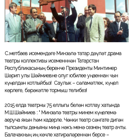
С.Өметбаев исемендәге Минзәлә татар дәүләт драма
театры коллективы исеменннән Татарстан
Республикасының беренче Президенты Минтимер
Шәрип улы Шәймиевне олуг юбилее уңаеннан чын
күңелдән котлыйбыз! Саулык – сәламәтлек, күңел
көрлеге, бәрәкәтле тормыш телибез!
2015 елда театрны 75 еллыгы белән котлау хатында
М.Ш.Шәймиев : “ Минзәлә театры минем күңелемә
аеруча якын һәм кадерле. Чөнки театр сәнгате дигән
тылсымлы дөньяны миңа нәкъ менә сезнең театр ачты.
Балачакның иң көчле хатирәләреннән берсе –