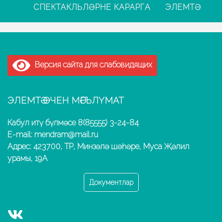
СПЕКТАКЛЬЛӘРНЕ КАРАРГА
ЭЛЕМТӘ
Версия сайта для слабовидящих
ЭЛЕМТӘ ӨЧЕН МӘГЪЛҮМАТ
Кабул итү бүлмәсе 8(85555) 3-24-84
E-mail: mendram@mail.ru
Адрес: 423700, ТР, Минзәлә шәһәре, Муса Җәлил
урамы, 19А
Документлар