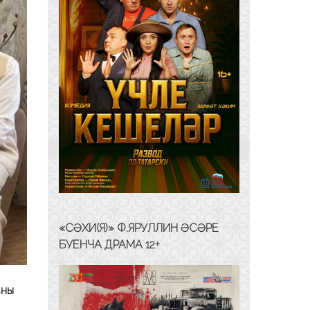
«СӘХИ(Я)» Ф.ЯРУЛЛИН ӘСӘРЕ
БУЕНЧА ДРАМА 12+
ның