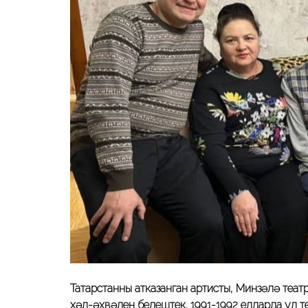
Татарстанның атказанган артисты, Минзәлә теа
хәл-әхвәлен белештек. 1991-1992 елларда ул т