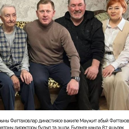
трының Фәттаховлар династиясе вәкиле Мәүҗит абый Фәттахов
еатрның директоры булып та эшли. Бүгенге көндә 87 яшьлек