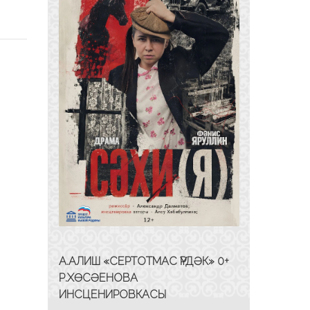
А.АЛИШ «СЕРТОТМАС ҮРДӘК» 0+
Р.ХӨСӘЕНОВА
ИНСЦЕНИРОВКАСЫ