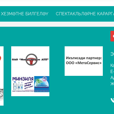
ХЕЗМӘТНЕ БИЛГЕЛӘҮ
СПЕКТАКЛЬЛӘРНЕ КАРАРГ
Э
К
E
А
Җ