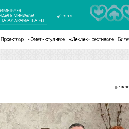
90 сезон
Проектлар
«Өмет» студиясе
«Ләкләк» фестивале
Биле
ЯҢАЛ