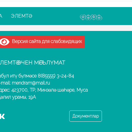
А
ЭЛЕМТӘ
Версия сайта для слабовидящих
ЛЕМТӘ ӨЧЕН МӘГЪЛҮМАТ
абул итү бүлмәсе 8(85555) 3-24-84
-mail: mendram@mail.ru
дрес: 423700, ТР, Минзәлә шәһәре, Муса
әлил урамы, 19А
Документлар