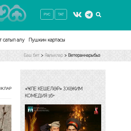
РУС
ТАТ
т сатып алу
Пушкин картасы
Баш бит
>
Яңалыклар
>
Ветераннарыбыз
«ҮЧЛЕ КЕШЕЛӘР» З.ХӘКИМ
ЫКЛАР
КОМЕДИЯ 16+