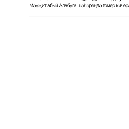
Мәүҗит абый Алабуга шәһәрендә гомер кичер