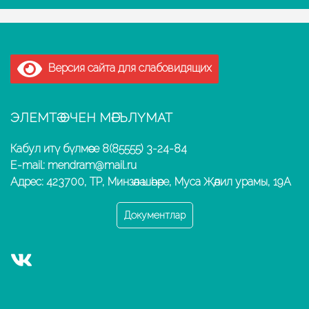
Версия сайта для слабовидящих
ЭЛЕМТӘ ӨЧЕН МӘГЪЛҮМАТ
Кабул итү бүлмәсе 8(85555) 3-24-84
E-mail: mendram@mail.ru
Адрес: 423700, ТР, Минзәлә шәһәре, Муса Җәлил урамы, 19А
Документлар