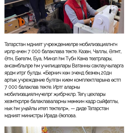
Татарстан мәдәният учреждениеләре мобилизацияләнгән
ирләр өчен 7 000 балаклава текте. Казан, Чаллы, Әлмәт,
Әтнә, Бөгелмә, Буа, Минзәлә һәм Түбән Кама театрлары,
ансамбльләре һәм училищелары Ватанны саклаучыларга
ярдәм итәргә булды. «Берничә көн эчендә безнең 20дән
артык учреждение булган кием комплектларына өстәп
7 000 балаклав текте. Иртәгә аларны
мобилизацияләнүчеләргә җибәрәчәкләр. Тегү цехлары
хезмәткәрләре балаклаваларны мөмкин кадәр сыйфатлы,
нык һәм уңайлы итеп тектеләр», — диде Татарстан
мәдәният министры Ирада Әюпова.