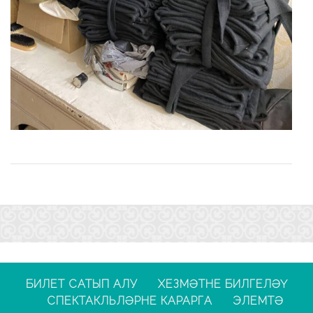
БИЛЕТ САТЫП АЛУ
ХЕЗМӘТНЕ БИЛГЕЛӘҮ
СПЕКТАКЛЬЛӘРНЕ КАРАРГА
ЭЛЕМТӘ