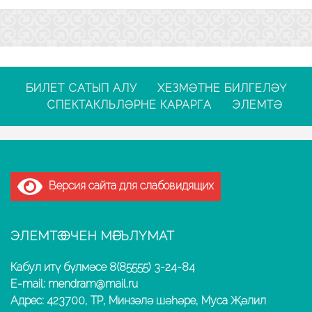
БИЛЕТ САТЫП АЛУ
ХЕЗМӘТНЕ БИЛГЕЛӘҮ
СПЕКТАКЛЬЛӘРНЕ КАРАРГА
ЭЛЕМТӘ
Версия сайта для слабовидящих
ЭЛЕМТӘ ӨЧЕН МӘГЪЛҮМАТ
Кабул итү бүлмәсе 8(85555) 3-24-84
E-mail: mendram@mail.ru
Адрес: 423700, ТР, Минзәлә шәһәре, Муса Җәлил