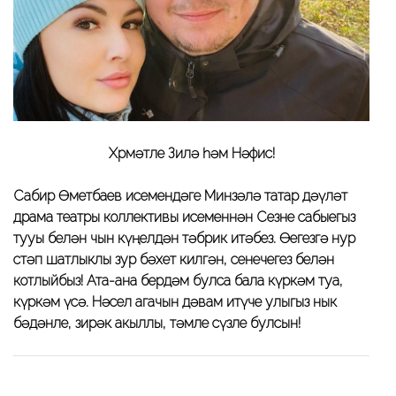
Хөрмәтле Зилә һәм Нәфис!
Сабир Өметбаев исемендәге Минзәлә татар дәүләт
драма театры коллективы исеменнән Сезне сабыегыз
тууы белән чын күңелдән тәбрик итәбез. Өегезгә нур
өстәп шатлыклы зур бәхет килгән, сөенечегез белән
котлыйбыз! Ата-ана бердәм булса бала күркәм туа,
күркәм үсә. Нәсел агачын дәвам итүче улыгыз нык
бәдәнле, зирәк акыллы, тәмле сүзле булсын!