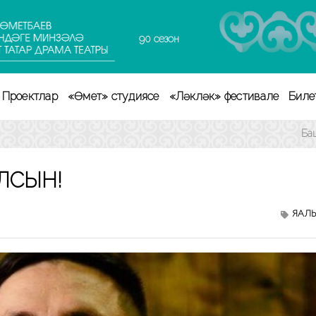
90 сезон
Проектлар
«Өмет» студиясе
«Ләкләк» фестивале
Биле
Ба
УЛСЫН!
ЯҢАЛ