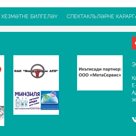
ХЕЗМӘТНЕ БИЛГЕЛӘҮ
СПЕКТАКЛЬЛӘРНЕ КАРАРГ
Э
К
E
А
Җ