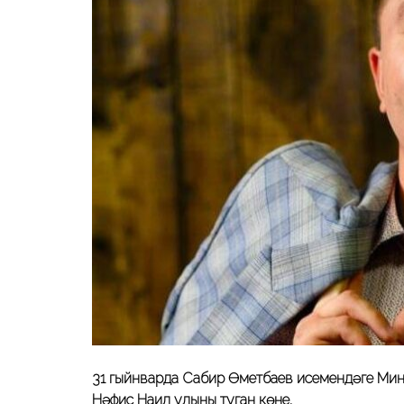
31 гыйнварда Сабир Өметбаев исемендәге Минз
Нәфис Наил улының туган көне.