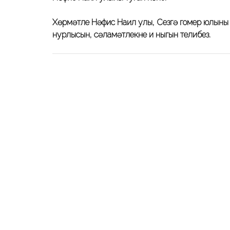
Хөрмәтле Нәфис Наил улы, Сезгә гомер юлының 
нурлысын, сәламәтлекнең иң ныгын телибез.