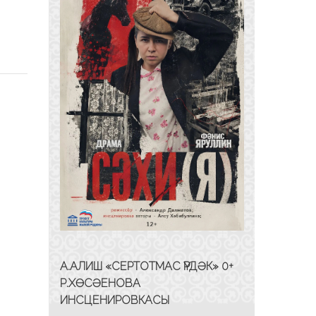
А.АЛИШ «СЕРТОТМАС ҮРДӘК» 0+
Р.ХӨСӘЕНОВА
ИНСЦЕНИРОВКАСЫ