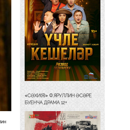
«СӘХИ(Я)» Ф.ЯРУЛЛИН ӘСӘРЕ
БУЕНЧА ДРАМА 12+
лин