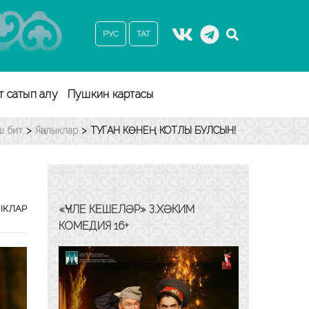
РУС
ТАТ
т сатып алу
Пушкин картасы
ш бит
>
Яңалыклар
>
ТУГАН КӨНЕҢ КОТЛЫ БУЛСЫН!
«ҮЧЛЕ КЕШЕЛӘР» З.ХӘКИМ
ЫКЛАР
КОМЕДИЯ 16+