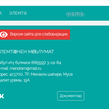
А
ЭЛЕМТӘ
Версия сайта для слабовидящих
ЛЕМТӘ ӨЧЕН МӘГЪЛҮМАТ
абул итү бүлмәсе 8(85555) 3-24-84
-mail: mendram@mail.ru
дрес: 423700, ТР, Минзәлә шәһәре, Муса
әлил урамы, 19А
Документлар