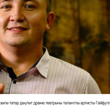
әлә татар дәүләт драма театрының талантлы артисты Гайфул