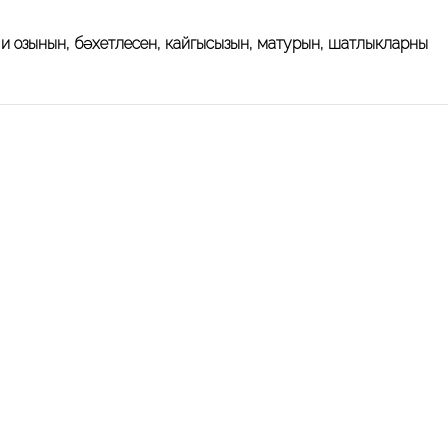
иң озынын, бәхетлесен, кайгысызын, матурын, шатлыкларның