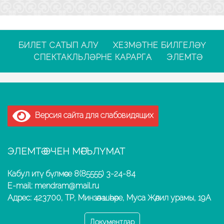
БИЛЕТ САТЫП АЛУ
ХЕЗМӘТНЕ БИЛГЕЛӘҮ
СПЕКТАКЛЬЛӘРНЕ КАРАРГА
ЭЛЕМТӘ
Версия сайта для слабовидящих
ЭЛЕМТӘ ӨЧЕН МӘГЪЛҮМАТ
Кабул итү бүлмәсе 8(85555) 3-24-84
E-mail: mendram@mail.ru
Адрес: 423700, ТР, Минзәлә шәһәре, Муса Җәлил урамы, 19А
Документлар