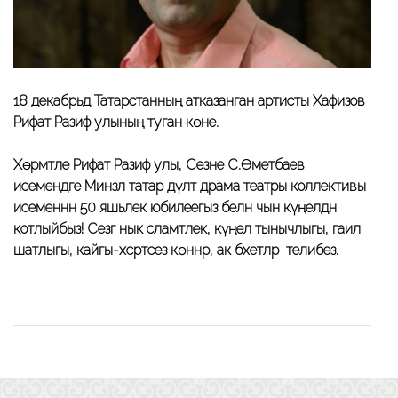
18 декабрьдә Татарстанның атказанган артисты Хафизов
Рифат Разиф улының туган көне.
Хөрмәтле Рифат Разиф улы, Сезне С.Өметбаев
исемендәге Минзәлә татар дәүләт драма театры коллективы
исеменнән 50 яшьлек юбилеегыз белән чын күңелдән
котлыйбыз! Сезгә нык сәламәтлек, күңел тынычлыгы, гаилә
шатлыгы, кайгы-хәсрәтсез көннәр, ак бәхетләр телибез.