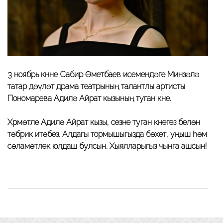
3 ноябрь көнне Сабир Өметбаев исемендәге Минзәлә
татар дәүләт драма театрының талантлы артисты
Пономарева Адилә Айрат кызының туган көне.
Хөрмәтле Адилә Айрат кызы, сезне туган көнегез белән
тәбрик итәбез. Алдагы тормышыгызда бәхет, уңыш һәм
сәламәтлек юлдаш булсын. Хыялларыгыз чынга ашсын!