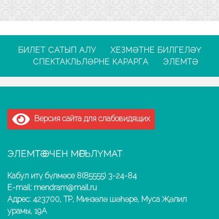
БИЛЕТ САТЫП АЛУ
ХЕЗМӘТНЕ БИЛГЕЛӘҮ
СПЕКТАКЛЬЛӘРНЕ КАРАРГА
ЭЛЕМТӘ
Версия сайта для слабовидящих
ЭЛЕМТӘ ӨЧЕН МӘГЪЛҮМАТ
Кабул итү бүлмәсе 8(85555) 3-24-84
E-mail: mendram@mail.ru
Адрес: 423700, ТР, Минзәлә шәһәре, Муса Җәлил
урамы, 19А