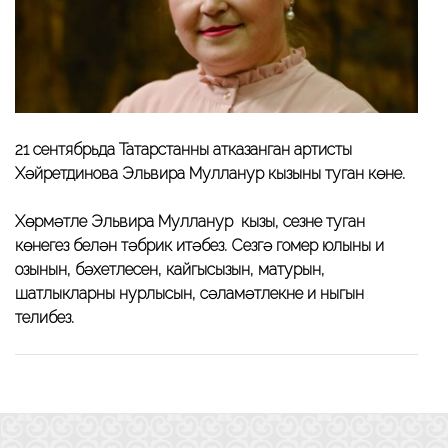
21 сентябрьда Татарстанның атказанган артисты
Хәйретдинова Эльвира Мулланур кызының туган көне.
Хөрмәтле Эльвира Мулланур кызы, сезне туган
көнегез белән тәбрик итәбез. Сезгә гомер юлының иң
озынын, бәхетлесен, кайгысызын, матурын,
шатлыкларның нурлысын, сәламәтлекнең иң ныгын
телибез.