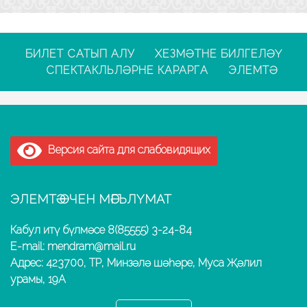
БИЛЕТ САТЫП АЛУ
ХЕЗМӘТНЕ БИЛГЕЛӘҮ
СПЕКТАКЛЬЛӘРНЕ КАРАРГА
ЭЛЕМТӘ
Версия сайта для слабовидящих
ЭЛЕМТӘ ӨЧЕН МӘГЪЛҮМАТ
Кабул итү бүлмәсе 8(85555) 3-24-84
E-mail: mendram@mail.ru
Адрес: 423700, ТР, Минзәлә шәһәре, Муса Җәлил
урамы, 19А