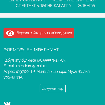
БИЛЕТ САТЫП АЛУ
ХЕЗМӘТНЕ БИЛГЕЛӘҮ
СПЕКТАКЛЬЛӘРНЕ КАРАРГА
ЭЛЕМТӘ
Версия сайта для слабовидящих
ЭЛЕМТӘ ӨЧЕН МӘГЪЛҮМАТ
Кабул итү бүлмәсе 8(85555) 3-24-84
E-mail: mendram@mail.ru
Адрес: 423700, ТР, Минзәлә шәһәре, Муса Җәлил
урамы, 19А
Документлар