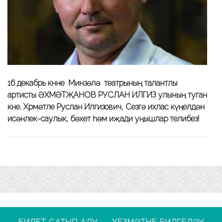
16 декабрь көнне Минзәлә театрының талантлы
артисты ӘХМӘТҖАНОВ РУСЛАН ИЛГИЗ улының туган
көне. Хөрмәтле Руслан Илгизович, Сезгә ихлас күңелдән
исәнлек-саулык, бәхет һәм иҗади уңышлар телибез!