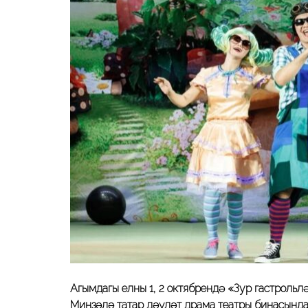
Агымдагы елның 1, 2 октябрендә «Зур гастрол
Минзәлә татар дәүләт драма театры бинасынд