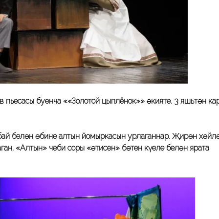
 пьесасы буенча
«
«Золотой цыплёнок»
» әкияте. 3 яшьтән ка
абай белән әбинең алтын йомыркасын урлаганнар. Җирән хәйл
ган. «Алтын» чеби соры «әтисен» бөтен күңеле белән ярата