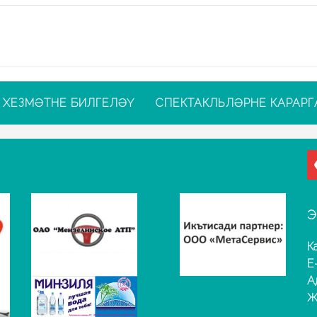
ХЕЗМӘТНЕ БИЛГЕЛӘҮ
СПЕКТАКЛЬЛӘРНЕ КАРАРГ
Э
К
E
А
Җ