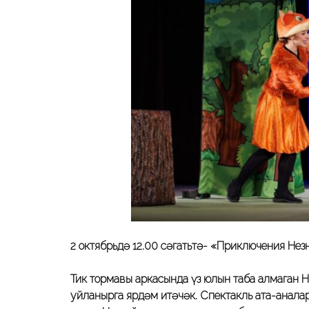
2 октябрьдә 12.00 сәгатьтә-
«Приключения Незн
Тик тормавы аркасында үз юлын таба алмаган 
уйланырга ярдәм итәчәк. Спектакль ата-анала