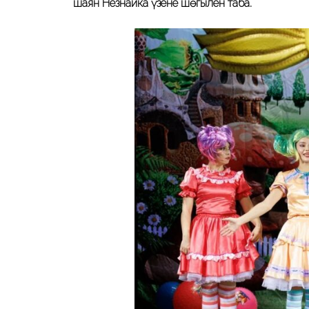
шаян Незнайка үзенең шөгылен таба.