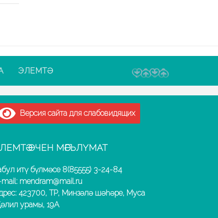
А
ЭЛЕМТӘ
Версия сайта для слабовидящих
ЛЕМТӘ ӨЧЕН МӘГЪЛҮМАТ
абул итү бүлмәсе 8(85555) 3-24-84
-mail: mendram@mail.ru
дрес: 423700, ТР, Минзәлә шәһәре, Муса
әлил урамы, 19А