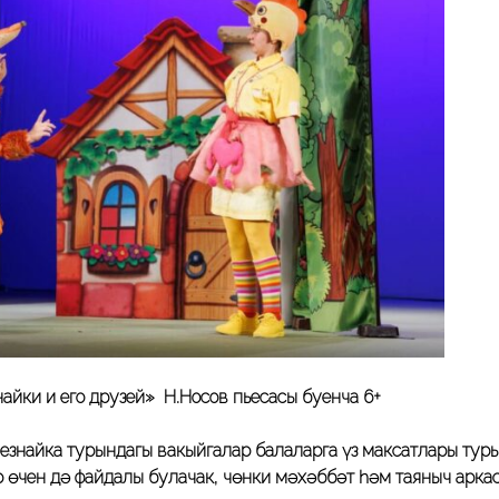
айки и его друзей» Н.Носов пьесасы буенча
6+
Незнайка турындагы вакыйгалар балаларга үз максатлары тур
р өчен дә файдалы булачак, чөнки мәхәббәт һәм таяныч арка