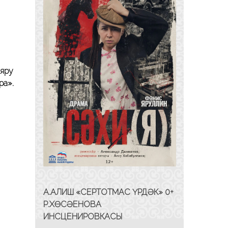
аяру
ра».
А.АЛИШ «СЕРТОТМАС ҮРДӘК» 0+
Р.ХӨСӘЕНОВА
ИНСЦЕНИРОВКАСЫ