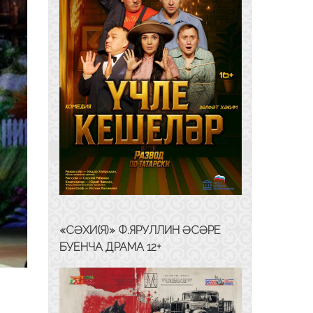
«СӘХИ(Я)» Ф.ЯРУЛЛИН ӘСӘРЕ
БУЕНЧА ДРАМА 12+