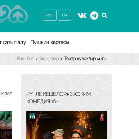
РУС
ТАТ
т сатып алу
Пушкин картасы
Баш бит
>
Яңалыклар
>
Театр кунаклар көтә
«ҮЧЛЕ КЕШЕЛӘР» З.ХӘКИМ
ЫКЛАР
КОМЕДИЯ 16+