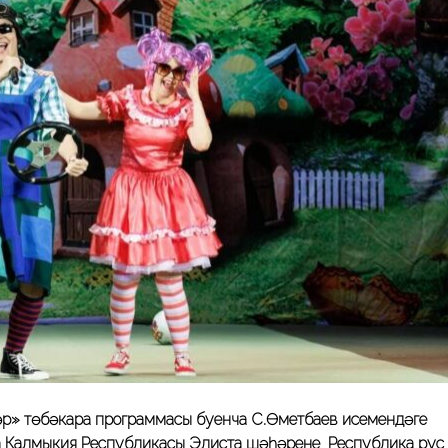
ьләр» төбәкара программасы буенча С.Өметбаев исемендәге
а Калмыкия Республикасы Элиста шәһәренең Республика рус