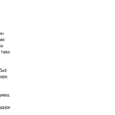
ән
рак
сы
 һава
быз!
әре,
ва,
дире