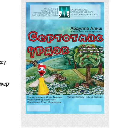
рау
әкәр