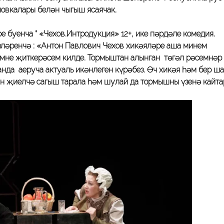
ановкалары белән чыгыш ясаячак.
әре буенча
“
«Чехов.Интродукция»
12+
,
ике пәрдәле комедия.
зләренчә : «Антон Павлович Чехов хикәяләре аша минем
мне җиткерәсем килде. Тормыштан алынган төгәл рәсемнәр
анда аеруча актуаль икәнлеген күрәбез. Өч хикәя һәм бер ш
ан җиңелчә сагыш тарала һәм шулай да тормышның үзенә кайта