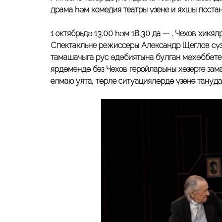
драма һәм комедия театры үзенең иң яхшы пост
1 октябрьдә 13.00 һәм 18.30 да — .
Чехов хикәял
Спектакльнең режиссеры Александр Щеглов сү
тамашачыга рус әдәбиятына булган мәхәббәте
ярдәмендә без Чехов геройларының хәзерге зам
елмаю уята, төрле ситуацияләрдә үзеңне тануд