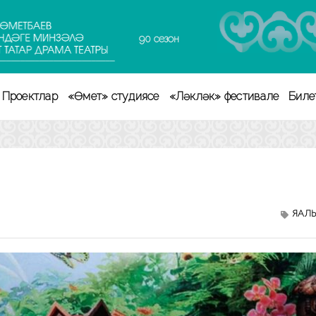
90 сезон
Проектлар
«Өмет» студиясе
«Ләкләк» фестивале
Биле
ЯҢАЛ