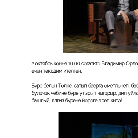
2 октябрь көнне 10.00 сәгатьтә
Владимир Орлов
өчен тәкъдим ителгән.
Бүре белән Төлке, сатып баерга өметләнеп, б
булачак чебине бүре утырып чыгарыр, дип уйла
башлый, ялгыз бүренең йөрәге эреп китә!