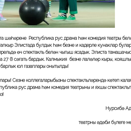
а шәһәренең Республика рус драма һәм комедия театры бел
тапкыр Элистада булдык һәм безне иң кадерле кунаклар була
апрельдә өч спектакль белән чыгыш ясадык. Элиста тамашачы
а 27 (!) сәгать бардык. Калмыкия безне лаләләр кыры, кояшлы
барлык юл газаплары онытылды!
ры! Сезне коллегаларыбызның спектакльләрендә көтеп кала
ублика рус драма һәм комедия театрының иң яхшы спектакльл
з!
Нурсибә Адие
театрның әдәби бүлеге мө