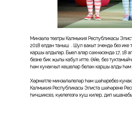
Минзәлә театры Калмыкия Республикасы Элист
2018 елдан таныш . Шул вакыт эчендә без ике 
каршы алдылар. Быел алар сәхнәсендә 17, 18 
безне бик җылы кабул итте. Әйе, без туктамыйч
һәм кунакчыл кешеләр белән каршы алды һәм 
Хөрмәтле минзәләлеләр һәм шәһәребез кунакла
Калмыкия Республикасы Элиста шәһәренең Респ
һичшиксез, күңелегезгә хуш килер, дип ышанабы