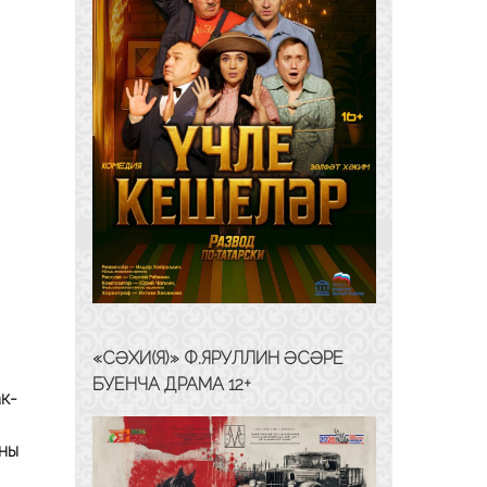
«СӘХИ(Я)» Ф.ЯРУЛЛИН ӘСӘРЕ
БУЕНЧА ДРАМА 12+
ак-
ның