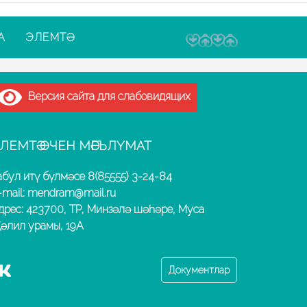
А
ЭЛЕМТӘ
Версия сайта для слабовидящих
ЛЕМТӘ ӨЧЕН МӘГЪЛҮМАТ
абул итү бүлмәсе 8(85555) 3-24-84
-mail: mendram@mail.ru
дрес: 423700, ТР, Минзәлә шәһәре, Муса
әлил урамы, 19А
Документлар