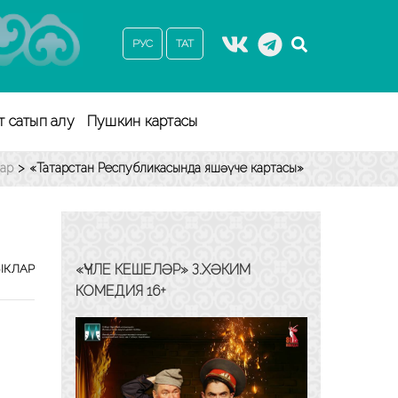
РУС
ТАТ
т сатып алу
Пушкин картасы
лар
>
«Татарстан Республикасында яшәүче картасы»
«ҮЧЛЕ КЕШЕЛӘР» З.ХӘКИМ
ЫКЛАР
КОМЕДИЯ 16+