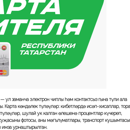
— ул заманча электрон чиплы һәм контактсыз гына түли ала
сы.
Карта
көндәлек түләүләр: кибетләрдә исәп-хисаплар, тор
түләүләр, шулай ук калган өлешенә процентлар күчереп,
хуҗасының фотосы, аның мәгълүматлары, транспорт кушымтасы
 имза урнаштырылган
.