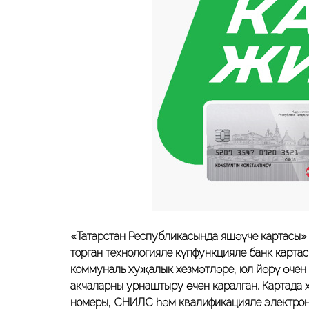
«Татарстан Республикасында яшәүче картасы» 
торган технологияле күпфункцияле банк карта
коммуналь хуҗалык хезмәтләре, юл йөрү өчен 
акчаларны урнаштыру өчен каралган.
Картада
номеры, СНИЛС һәм квалификацияле электрон