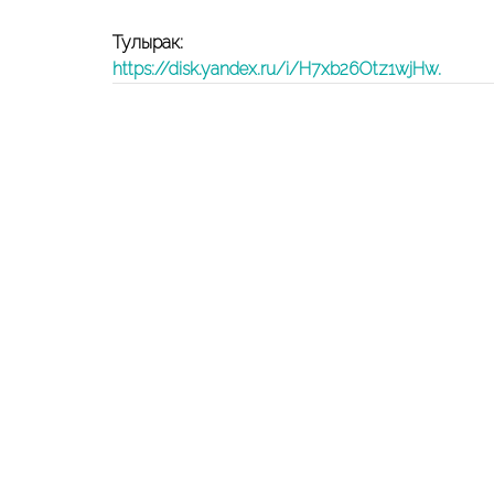
Тулырак:
https://disk.yandex.ru/i/H7xb26Otz1wjHw.