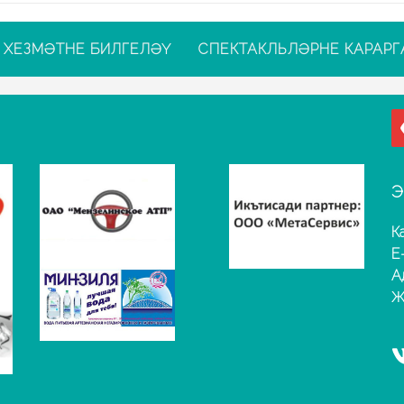
ХЕЗМӘТНЕ БИЛГЕЛӘҮ
СПЕКТАКЛЬЛӘРНЕ КАРАРГ
Э
К
E
А
Җ