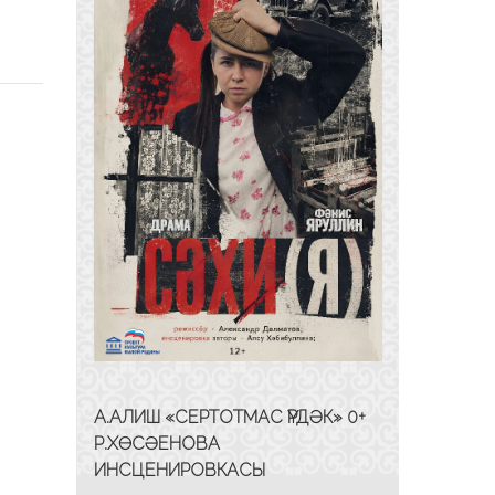
А.АЛИШ «СЕРТОТМАС ҮРДӘК» 0+
Р.ХӨСӘЕНОВА
ИНСЦЕНИРОВКАСЫ