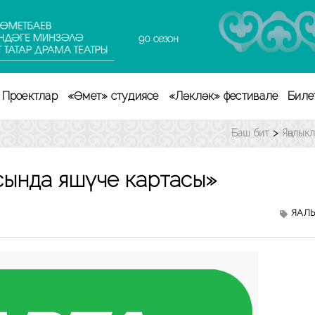
90 сезон
Проектлар
«Өмет» студиясе
«Ләкләк» фестивале
Биле
Баш бит
>
Яңалык
ында яшәүче картасы»
ЯҢАЛ