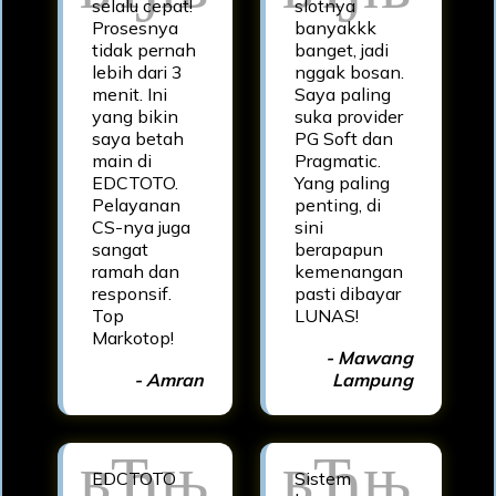
selalu cepat!
slotnya
Prosesnya
banyakkk
tidak pernah
banget, jadi
lebih dari 3
nggak bosan.
menit. Ini
Saya paling
yang bikin
suka provider
saya betah
PG Soft dan
main di
Pragmatic.
EDCTOTO.
Yang paling
Pelayanan
penting, di
CS-nya juga
sini
sangat
berapapun
ramah dan
kemenangan
responsif.
pasti dibayar
Top
LUNAS!
Markotop!
- Mawang
- Amran
Lampung
EDCTOTO
Sistem