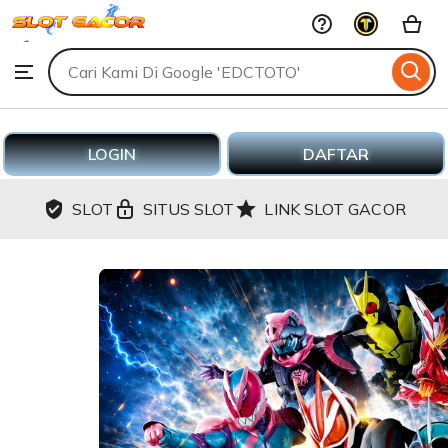
EDCTOTO
Skip
to
Search
Browse
ontent
for
items
or
shops
LOGIN
DAFTAR
SLOT
SITUS SLOT
LINK SLOT GACOR