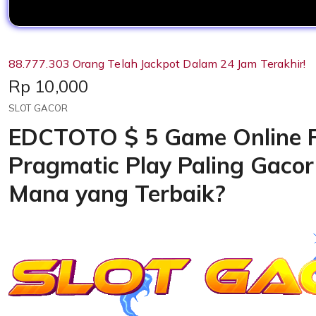
88.777.303 Orang Telah Jackpot Dalam 24 Jam Terakhir!
Price:
Rp 10,000
SLOT GACOR
EDCTOTO $ 5 Game Online 
Pragmatic Play Paling Gaco
Mana yang Terbaik?