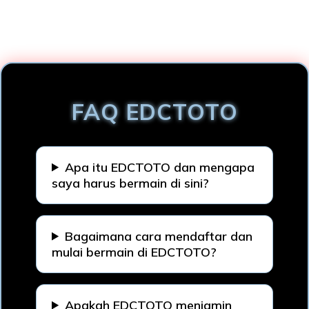
Loading...
FAQ EDCTOTO
Apa itu EDCTOTO dan mengapa
saya harus bermain di sini?
Bagaimana cara mendaftar dan
mulai bermain di EDCTOTO?
Apakah EDCTOTO menjamin