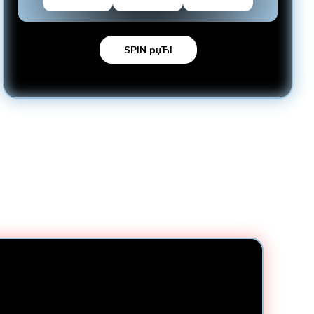
SPIN рџЋІ