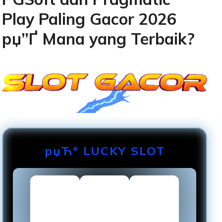
Play Paling Gacor 2026
рџ”Ґ Mana yang Terbaik?
рџЋ° LUCKY SLOT