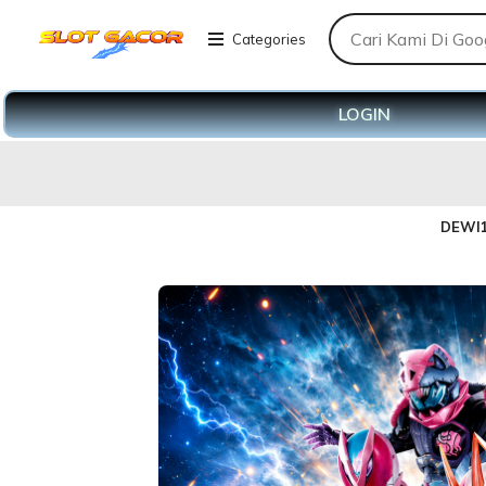
Skip
Search
DEWI11
to
Categories
for
Content
items
or
shops
LOGIN
DEWI