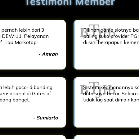
Testimoni Member
 pernah lebih dari 3
Pilihan game slotnya ba
 di DEWI11. Pelayanan
paling suka provider PG 
f. Top Markotop!
di sini berapapun keme
- Amran
lebih gacor dibanding
Sistem keamanannya san
sensational di Gates of
data saya bocor. Selain i
mpang banget.
tidak lag saat dimainkan
- Sumiarto