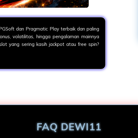
PGSoft dan Pragmatic Play terbaik dan paling
onus, volatilitas, hingga pengalaman mainnya
lot yang sering kasih jackpot atau free spin?
FAQ DEWI11