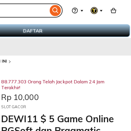
DAFTAR
 INI
88.777.303 Orang Telah Jackpot Dalam 24 Jam
Terakhir!
Price:
Rp 10,000
SLOT GACOR
DEWI11 $ 5 Game Online
PGSoft dan Pragmatic