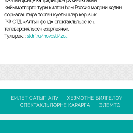
«Алтын фонд» ка традицион рухи-әхлакый
кыйммәтләргә туры килгән һәм Россия мәдәни кодын
формалаштыра торган куелышлар керәчәк.
РФ СТД «Алтын фонд» спектакльләренең
телеверсияләрен әзерләячәк.
Тулырак: :
stdrf.ru/novosti/zo…
БИЛЕТ САТЫП АЛУ
ХЕЗМӘТНЕ БИЛГЕЛӘҮ
СПЕКТАКЛЬЛӘРНЕ КАРАРГА
ЭЛЕМТӘ