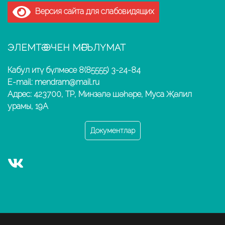
Версия сайта для слабовидящих
ЭЛЕМТӘ ӨЧЕН МӘГЪЛҮМАТ
Кабул итү бүлмәсе 8(85555) 3-24-84
E-mail: mendram@mail.ru
Адрес: 423700, ТР, Минзәлә шәһәре, Муса Җәлил
урамы, 19А
Документлар