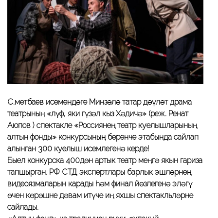
С.Өметбаев исемендәге Минзәлә татар дәүләт драма
театрының «Өлүф, яки гүзәл кыз Хәдичә» (реж. Ренат
Аюпов ) спектакле «Россиянең театр куелышларының
алтын фонды» конкурсының беренче этабында сайлап
алынган 300 куелыш исемлегенә керде!
Быел конкурска 400дән артык театр меңгә якын гариза
тапшырган. РФ СТД экспертлары барлык эшләрнең
видеоязмаларын карады һәм финал йөзлегенә эләгү
өчен көрәшне дәвам итүче иң яхшы спектакльләрне
сайлады.