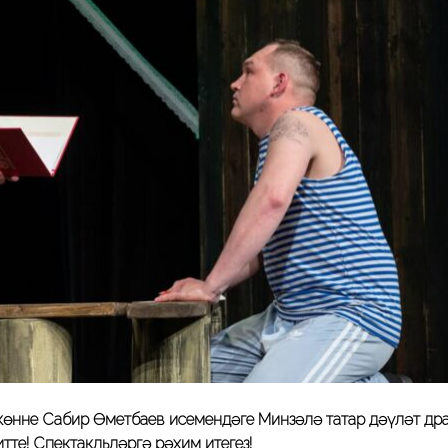
 көнне Сабир Өметбаев исемендәге Минзәлә татар дәүләт др
те! Спектакльләргә рәхим итегез!