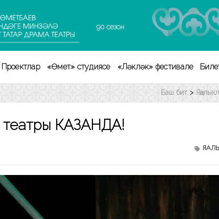
90 сезон
Проектлар
«Өмет» студиясе
«Ләкләк» фестивале
Биле
Баш бит
>
Яңалык
ма театры КАЗАНДА!
ЯҢАЛ