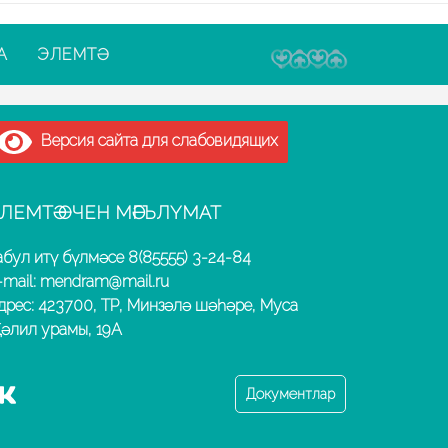
А
ЭЛЕМТӘ
Версия сайта для слабовидящих
ЛЕМТӘ ӨЧЕН МӘГЪЛҮМАТ
абул итү бүлмәсе 8(85555) 3-24-84
-mail: mendram@mail.ru
дрес: 423700, ТР, Минзәлә шәһәре, Муса
әлил урамы, 19А
Документлар