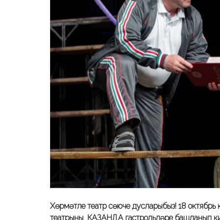
Хөрмәтле театр сөюче дусларыбыз! 18 октябрь
театрының КАЗАНДА гастрольләре башланып кит