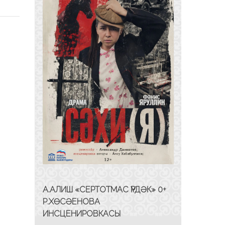
А.АЛИШ «СЕРТОТМАС ҮРДӘК» 0+
Р.ХӨСӘЕНОВА
ИНСЦЕНИРОВКАСЫ