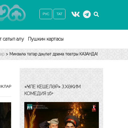
РУС
ТАТ
т сатып алу
Пушкин картасы
лар
>
Минзәлә татар дәүләт драма театры КАЗАНДА!
«ҮЧЛЕ КЕШЕЛӘР» З.ХӘКИМ
ЫКЛАР
КОМЕДИЯ 16+