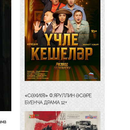
«СӘХИ(Я)» Ф.ЯРУЛЛИН ӘСӘРЕ
БУЕНЧА ДРАМА 12+
ама