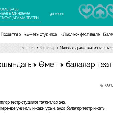
90 сезон
Проектлар
«Өмет» студиясе
«Ләкләк» фестивале
Биле
Баш бит
>
Яңалыклар
>
Минзәлә драма театры каршынд
аршындагы» Өмет » балалар теат
ЯҢАЛ
лар театр студиясе талантлар ача.
һәрендә уникаль иҗади урын, анда балалар театр иҗаты