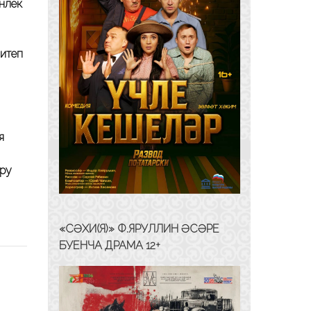
нлек
 итеп
я
ару
«СӘХИ(Я)» Ф.ЯРУЛЛИН ӘСӘРЕ
БУЕНЧА ДРАМА 12+