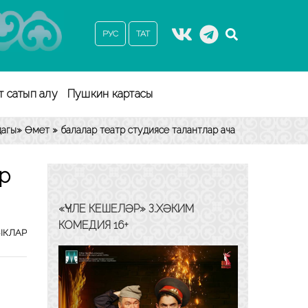
РУС
ТАТ
т сатып алу
Пушкин картасы
агы» Өмет » балалар театр студиясе талантлар ача
р
«ҮЧЛЕ КЕШЕЛӘР» З.ХӘКИМ
КОМЕДИЯ 16+
ЫКЛАР