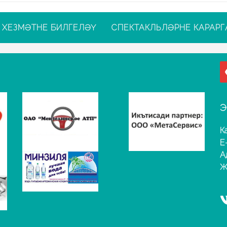
ХЕЗМӘТНЕ БИЛГЕЛӘҮ
СПЕКТАКЛЬЛӘРНЕ КАРАРГ
Э
К
E
А
Җ