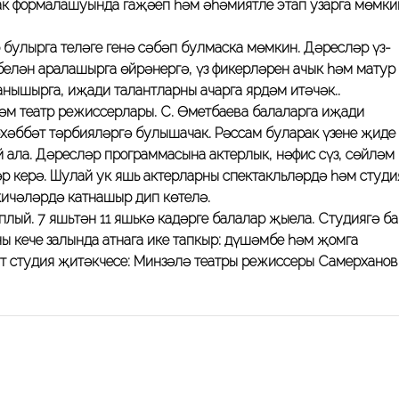
рак формалашуында гаҗәеп һәм әһәмиятле этап узарга мөмки
р булырга теләге генә сәбәп булмаска мөмкин. Дәресләр үз-
елән аралашырга өйрәнергә, үз фикерләрен ачык һәм матур
анышырга, иҗади талантларны ачарга ярдәм итәчәк..
әм театр режиссерлары. С. Өметбаева балаларга иҗади
әхәббәт тәрбияләргә булышачак. Рәссам буларак үзеңне җиде
 ала. Дәресләр программасына актерлык, нәфис сүз, сөйләм
р керә. Шулай ук яшь актерларны спектакльләрдә һәм студи
кичәләрдә катнашыр дип көтелә.
плый. 7 яшьтән 11 яшькә кадәрге балалар җыела. Студиягә б
ың кече залында атнага ике тапкыр: дүшәмбе һәм җомга
кат студия җитәкчесе: Минзәлә театры режиссеры Самерханов