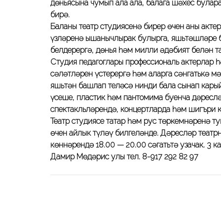
дөньясына чумып ала ала, балага шәхес була
бирә.
Баланы театр студиясенә бирер өчен аның акте
үзләренә ышанычлырак булырга, яшьтәшләре б
белдерергә, дөнья һәм милли әдәбият белән т
Студия педагоглары профессиональ актерлар һ
сәләтләрен үстерергә һәм аларга сәнгатькә м
яшьтән башлап теләсә нинди бала сынап карый
үсеше, пластик һәм пантомима буенча дәреслә
спектакльләрендә, концертларда һәм шигъри 
Театр студиясе татар һәм рус төркемнәренә ту
өчен айлык түләү билгеләнде. Дәресләр театрн
көннәрендә 18.00 — 20.00 сәгатьтә узачак. 3 
Дамир Мөдәрис улы тел. 8-917 292 82 97