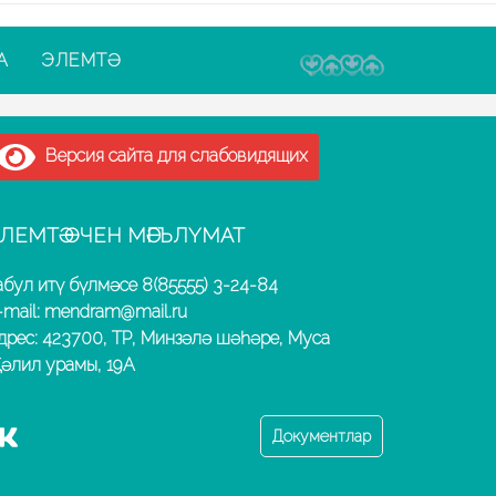
А
ЭЛЕМТӘ
Версия сайта для слабовидящих
ЛЕМТӘ ӨЧЕН МӘГЪЛҮМАТ
абул итү бүлмәсе 8(85555) 3-24-84
-mail: mendram@mail.ru
дрес: 423700, ТР, Минзәлә шәһәре, Муса
әлил урамы, 19А
Документлар