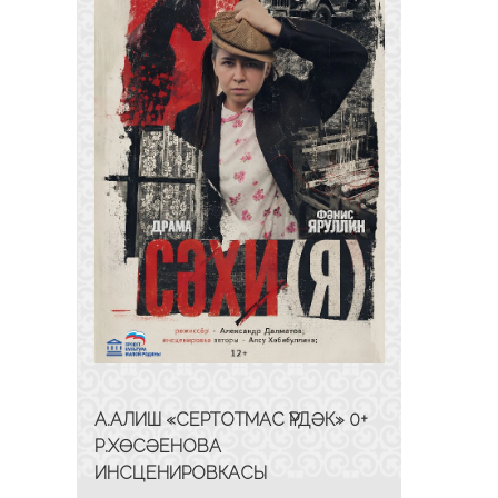
А.АЛИШ «СЕРТОТМАС ҮРДӘК» 0+
Р.ХӨСӘЕНОВА
ИНСЦЕНИРОВКАСЫ