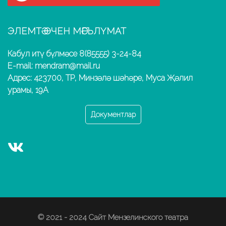
ЭЛЕМТӘ ӨЧЕН МӘГЪЛҮМАТ
Кабул итү бүлмәсе 8(85555) 3-24-84
E-mail: mendram@mail.ru
Адрес: 423700, ТР, Минзәлә шәһәре, Муса Җәлил
урамы, 19А
Документлар
© 2021 - 2024 Сайт Мензелинского театра