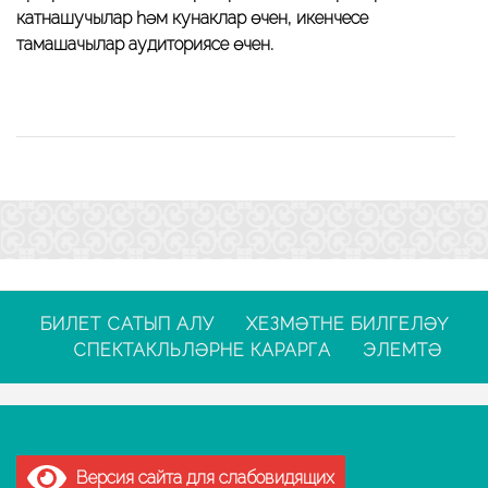
катнашучылар
һәм
кунаклар
өчен, икенчесе
тамашачылар аудиториясе өчен.
БИЛЕТ САТЫП АЛУ
ХЕЗМӘТНЕ БИЛГЕЛӘҮ
СПЕКТАКЛЬЛӘРНЕ КАРАРГА
ЭЛЕМТӘ
Версия сайта для слабовидящих