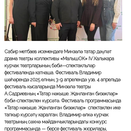
Сабир
Өметбаев
исемендәге
Минзәлә татар
дәүләт
драма
театры
коллективы
«МалышОК» IV Халыкара
курчак театрларының бәби—спектакльләр
фестивалендә катнаша.
Фестиваль
Владимир
шәһәрендә 2025 елның 3-9 апрелендә уза.
4 апрельдә
фестиваль кысаларында
Минзәлә театры
А.Садриевның «Татар нәкыше. Җанланган бизәкләр»
бэби-спектаклен күрсәтә
.
Фестиваль
программасында
«Татар нәкыше. Җанланган бизәкләр»
спектаклен ике
тапкыр күрсәтү каралган.
Владимир өлкә курчак
театрының сәхнә мәйданчыкларындагы конкурс
программасында
— берсе фестиваль
жюрилары
,