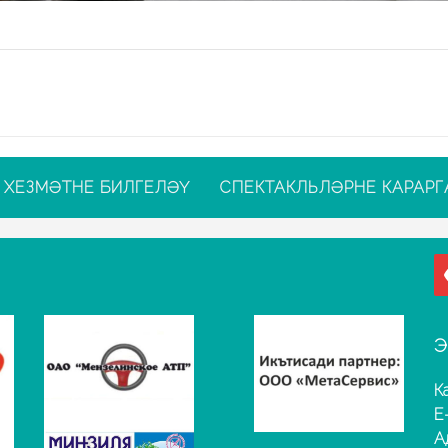
ХЕЗМӘТНЕ БИЛГЕЛӘҮ
СПЕКТАКЛЬЛӘРНЕ КАРАРГ
Э
К
E
А