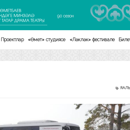
90 сезон
Проектлар
«Өмет» студиясе
«Ләкләк» фестивале
Биле
ЯҢАЛ