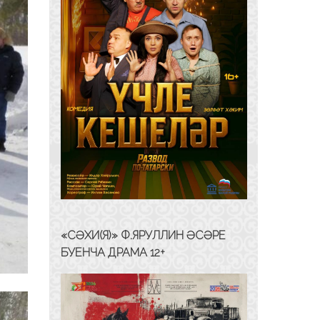
«СӘХИ(Я)» Ф.ЯРУЛЛИН ӘСӘРЕ
БУЕНЧА ДРАМА 12+