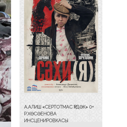
А.АЛИШ «СЕРТОТМАС ҮРДӘК» 0+
Р.ХӨСӘЕНОВА
ИНСЦЕНИРОВКАСЫ