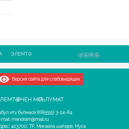
А
ЭЛЕМТӘ
Версия сайта для слабовидящих
ЛЕМТӘ ӨЧЕН МӘГЪЛҮМАТ
абул итү бүлмәсе 8(85555) 3-24-84
-mail: mendram@mail.ru
дрес: 423700, ТР, Минзәлә шәһәре, Муса