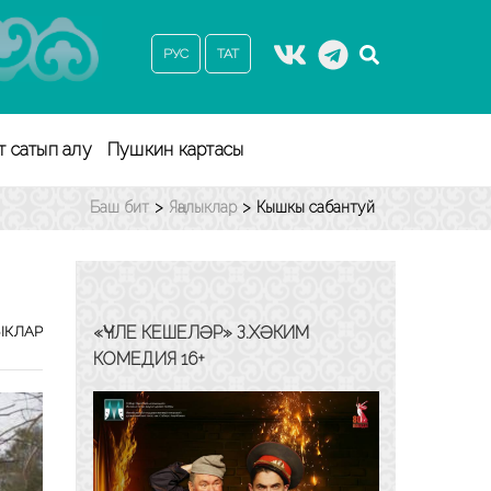
РУС
ТАТ
т сатып алу
Пушкин картасы
Баш бит
>
Яңалыклар
>
Кышкы сабантуй
«ҮЧЛЕ КЕШЕЛӘР» З.ХӘКИМ
ЫКЛАР
КОМЕДИЯ 16+