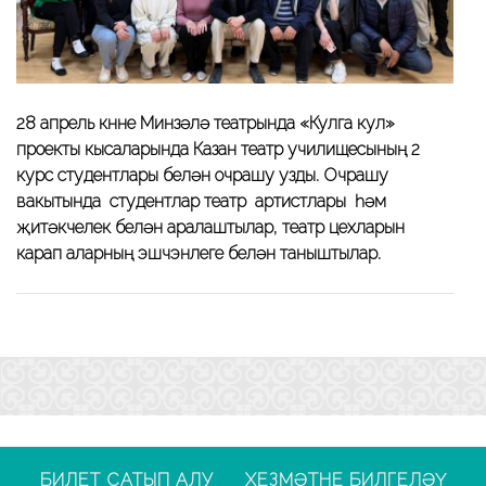
28 апрель көнне Минзәлә театрында «Кулга кул»
проекты кысаларында Казан театр училищесының 2
курс студентлары белән очрашу узды. Очрашу
вакытында студентлар театр артистлары һәм
җитәкчелек белән аралаштылар, театр цехларын
карап аларның эшчэнлеге белән таныштылар.
БИЛЕТ САТЫП АЛУ
ХЕЗМӘТНЕ БИЛГЕЛӘҮ