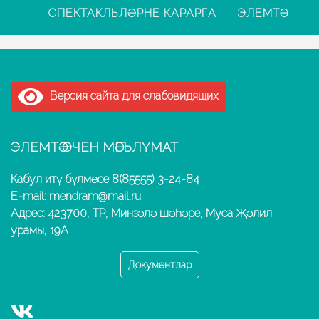
СПЕКТАКЛЬЛӘРНЕ КАРАРГА
ЭЛЕМТӘ
Версия сайта для слабовидящих
ЭЛЕМТӘ ӨЧЕН МӘГЪЛҮМАТ
Кабул итү бүлмәсе 8(85555) 3-24-84
E-mail: mendram@mail.ru
Адрес: 423700, ТР, Минзәлә шәһәре, Муса Җәлил
урамы, 19А
Документлар