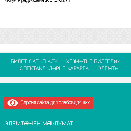
«Күңел» радиосына зур рәхмәт!
БИЛЕТ САТЫП АЛУ
ХЕЗМӘТНЕ БИЛГЕЛӘҮ
СПЕКТАКЛЬЛӘРНЕ КАРАРГА
ЭЛЕМТӘ
Версия сайта для слабовидящих
ЭЛЕМТӘ ӨЧЕН МӘГЪЛҮМАТ