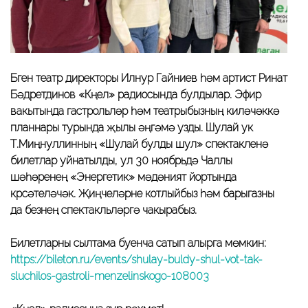
Бүген театр директоры Илнур Гайниев һәм артист Ринат
Бәдретдинов «Күңел» радиосында булдылар. Эфир
вакытында гастрольләр һәм театрыбызның киләчәккә
планнары турында җылы әңгәмә узды. Шулай ук
Т.Миңнуллинның «Шулай булды шул» спектакленә
билетлар уйнатылды, ул 30 ноябрьдә Чаллы
шәһәренең «Энергетик» мәдәният йортында
күрсәтеләчәк. Җиңүчеләрне котлыйбыз һәм барыгазны
да безнең спектакльләргә чакырабыз.
Билетларны сылтама буенча сатып алырга мөмкин:
https://bileton.ru/events/shulay-buldy-shul-vot-tak-
sluchilos-gastroli-menzelinskogo-108003