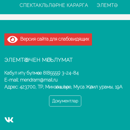
СПЕКТАКЛЬЛӘРНЕ КАРАРГА
ЭЛЕМТӘ
Версия сайта для слабовидящих
ЭЛЕМТӘ ӨЧЕН МӘГЪЛҮМАТ
Кабул итү бүлмәсе 8(85555) 3-24-84
E-mail: mendram@mail.ru
Адрес: 423700, ТР, Минзәлә шәһәре, Муса Җәлил урамы, 19А
Документлар