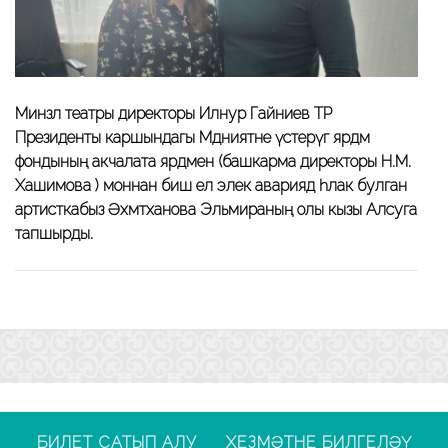
Минзәлә театры директоры Илнур Гайниев ТР
Президенты каршындагы Мәдәниятне үстерүгә ярдәм
фондының акчалата ярдәмен (башкарма директоры Н.М.
Хашимова ) моннан биш ел элек авариядә һәлак булган
артисткабыз Әхмәтханова Эльмираның олы кызы Алсуга
тапшырды.
БИЛЕТ САТЫП АЛУ
ХЕЗМӘТНЕ БИЛГЕЛӘҮ