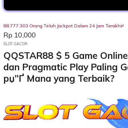
88.777.303 Orang Telah Jackpot Dalam 24 Jam Terakhir!
Price:
Rp 10,000
SLOT GACOR
QQSTAR88 $ 5 Game Online
dan Pragmatic Play Paling 
рџ”Ґ Mana yang Terbaik?