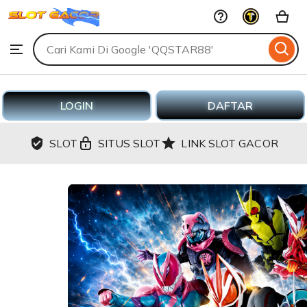
QQSTAR88
Skip
to
Search
Browse
ontent
for
items
or
shops
LOGIN
DAFTAR
SLOT
SITUS SLOT
LINK SLOT GACOR