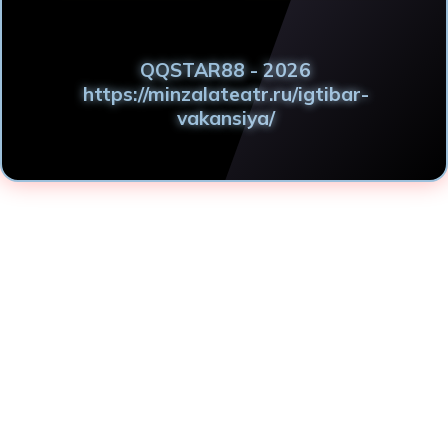
QQSTAR88 - 2026
https://minzalateatr.ru/igtibar-
vakansiya/