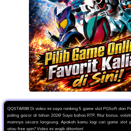
QQSTAR88 Di video ini saya ranking 5 game slot PGSoft dan Pr
paling gacor di tahun 2026! Saya bahas RTP, fitur bonus, volat
mainnya secara langsung. Apakah kamu lagi cari game slot y
atau free spin? Video ini wajib ditonton!