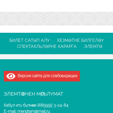
БИЛЕТ САТЫП АЛУ
ХЕЗМӘТНЕ БИЛГЕЛӘҮ
СПЕКТАКЛЬЛӘРНЕ КАРАРГА
ЭЛЕМТӘ
Версия сайта для слабовидящих
ЭЛЕМТӘ ӨЧЕН МӘГЪЛҮМАТ
Кабул итү бүлмәсе 8(85555) 3-24-84
E-mail: mendram@mail.ru