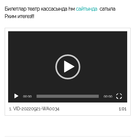
Билетлар театр кассасында һәм
сайтында
сатыла
Рәхим итегез!!!
Видеоплеер
00:00
00:00
1.
VID-20220921-WA0034
1:01