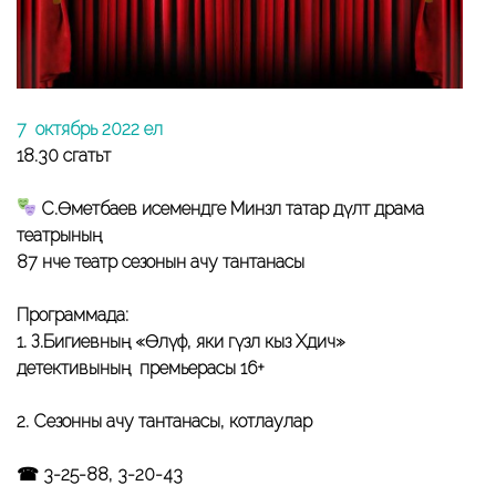
7 октябрь 2022 ел
18.30 сәгатьтә
С.Өметбаев исемендәге Минзәлә татар дәүләт драма
театрының
87 нче театр сезонын ачу тантанасы
Программада:
1. З.Бигиевның «Өлүф, яки гүзәл кыз Хәдичә»
детективының премьерасы 16+
2. Сезонны ачу тантанасы, котлаулар
☎ 3-25-88, 3-20-43