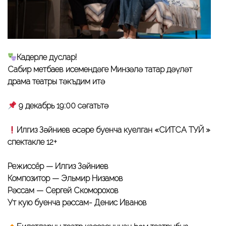
Кадерле дуслар!
Сабир Өметбаев исемендәге Минзәлә татар дәүләт
драма театры тәкъдим итә
9 декабрь 19:00 сәгатьтә
Илгиз Зәйниев әсәре буенча куелган «СИТСА ТУЙ »
спектакле 12+
Режиссёр — Илгиз Зәйниев
Композитор — Эльмир Низамов
Рәссам — Сергей Скоморохов
Ут кую буенча рәссам- Денис Иванов