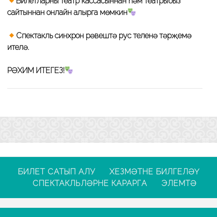
Билетларны театр кассасыннан һәм театрыбыз
сайтыннан онлайн алырга мөмкин
Спектакль синхрон рәвештә рус теленә тәрҗемә
ителә.
РӘХИМ ИТЕГЕЗ!
БИЛЕТ САТЫП АЛУ
ХЕЗМӘТНЕ БИЛГЕЛӘҮ
СПЕКТАКЛЬЛӘРНЕ КАРАРГА
ЭЛЕМТӘ