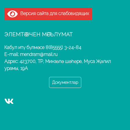
Версия сайта для слабовидящих
ЭЛЕМТӘ ӨЧЕН МӘГЪЛҮМАТ
Кабул итү бүлмәсе 8(85555) 3-24-84
E-mail: mendram@mail.ru
Адрес: 423700, ТР, Минзәлә шәһәре, Муса Җәлил
урамы, 19А
Документлар