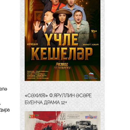
зелә
«СӘХИ(Я)» Ф.ЯРУЛЛИН ӘСӘРЕ
БУЕНЧА ДРАМА 12+
,
ндыра