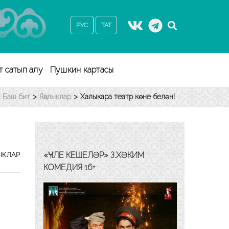
РУС
ТАТ
т сатып алу
Пушкин картасы
Баш бит
>
Яңалыклар
>
Халыкара театр көне белән!
«ҮЧЛЕ КЕШЕЛӘР» З.ХӘКИМ
ЫКЛАР
КОМЕДИЯ 16+