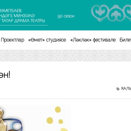
90 сезон
Проектлар
«Өмет» студиясе
«Ләкләк» фестивале
Биле
ән!
ЯҢАЛ