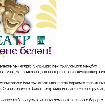
көләргә һәм еларга, уйланырга һәм хыялланырга мәҗбүр
енә түгел, ул тарихлар җанлана торган, ә хис-кичерешләр си
остюмерларга һәм сәхнә артында калган һәркемгә талантыгыз
т. Сезнең ярдәмегез белән театр миллионлаган кешене рухла
ирәләрегез белән уртаклашыгыз һәм спектакльләргә йөрергә