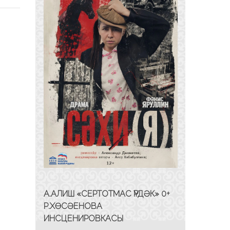
А.АЛИШ «СЕРТОТМАС ҮРДӘК» 0+
Р.ХӨСӘЕНОВА
ИНСЦЕНИРОВКАСЫ