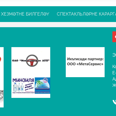
ХЕЗМӘТНЕ БИЛГЕЛӘҮ
СПЕКТАКЛЬЛӘРНЕ КАРАРГ
Э
К
E
А
Җ