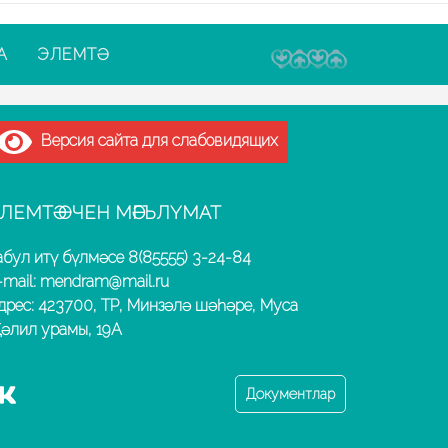
А
ЭЛЕМТӘ
Версия сайта для слабовидящих
ЛЕМТӘ ӨЧЕН МӘГЪЛҮМАТ
абул итү бүлмәсе 8(85555) 3-24-84
-mail: mendram@mail.ru
дрес: 423700, ТР, Минзәлә шәһәре, Муса
әлил урамы, 19А
Документлар