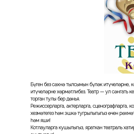
Бүген без сәхнә тылсымын бүләк итүчеләрне, 
итүчеләрне хөрмәтлибез. Театр — ул сәнгать к
торган тулы бер дөнья.
Режиссерларга, актерларга, сценографларга, к
хезмәтегез һәм эшкә тугрылыгыгыз өчен рәхмә
һәм яши!
Котлауларга кушылыгыз, яраткан театраль хат