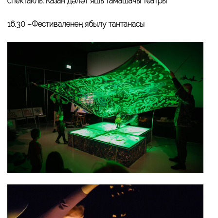
спектакль. Казан дәүләт яшь тамашачы театры
16.30 –Фестиваленең ябылу тантанасы