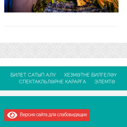
БИЛЕТ САТЫП АЛУ
ХЕЗМӘТНЕ БИЛГЕЛӘҮ
СПЕКТАКЛЬЛӘРНЕ КАРАРГА
ЭЛЕМТӘ
Версия сайта для слабовидящих