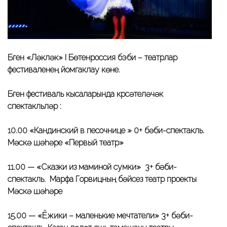
Бүген «Ләкләк» I Бөтенроссия бэби – театрлар
фестиваленең йомгаклау көне.
Бүген фестиваль кысаларында күрсәтеләчәк
спектакльләр :
10.00 «Кандинский в песочнице » 0+ бәби-спектакль.
Мәскәү шәһәре «Первый театр»
11.00 — «Сказки из маминой сумки» 3+ бәби-
спектакль. Марфа Горвицның бәйсез театр проекты
Мәскәү шәһәре
15.00 — «Ёжики – маленькие мечтатели» 3+ бәби-