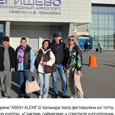
нең “ABISH ALEMI” lll Халыкара театр фестиваленә юл тотты.
а куелган «Сөясеңме, сөймисеңме…» спектакле күрсәтеләчәк.