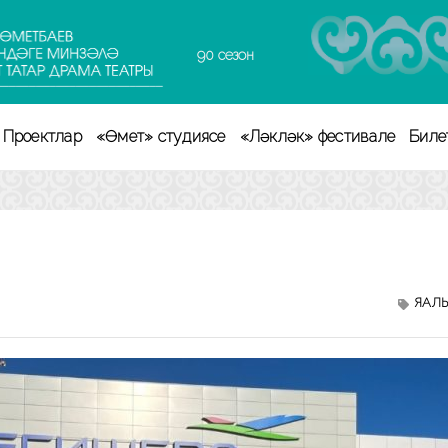
90 сезон
Проектлар
«Өмет» студиясе
«Ләкләк» фестивале
Биле
ЯҢАЛ