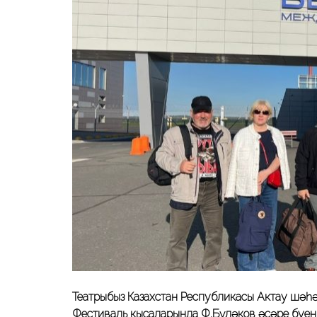
Театрыбыз Казахстан Республикасы Актау шәһәре
Фестиваль кысаларында Ф.Бүләков әсәре буенч