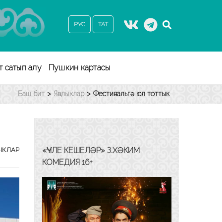
РУС
ТАТ
т сатып алу
Пушкин картасы
Баш бит
>
Яңалыклар
>
Фестивальгә юл тоттык
«ҮЧЛЕ КЕШЕЛӘР» З.ХӘКИМ
ЫКЛАР
КОМЕДИЯ 16+