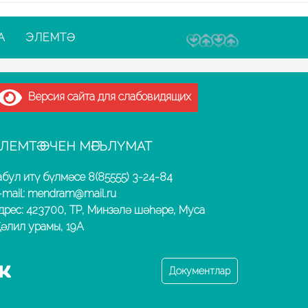
А
ЭЛЕМТӘ
Версия сайта для слабовидящих
ЛЕМТӘ ӨЧЕН МӘГЪЛҮМАТ
абул итү бүлмәсе 8(85555) 3-24-84
-mail: mendram@mail.ru
дрес: 423700, ТР, Минзәлә шәһәре, Муса
әлил урамы, 19А
Документлар