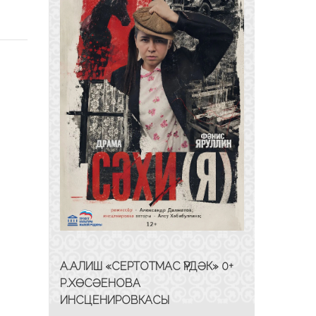
А.АЛИШ «СЕРТОТМАС ҮРДӘК» 0+
Р.ХӨСӘЕНОВА
ИНСЦЕНИРОВКАСЫ