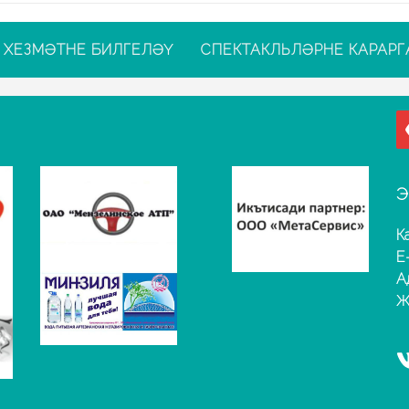
ХЕЗМӘТНЕ БИЛГЕЛӘҮ
СПЕКТАКЛЬЛӘРНЕ КАРАРГ
Э
К
E
А
Җ