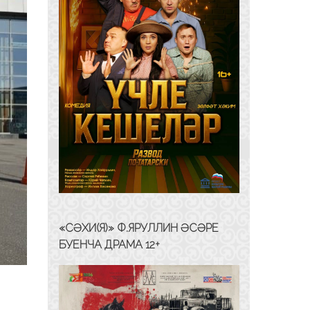
«СӘХИ(Я)» Ф.ЯРУЛЛИН ӘСӘРЕ
БУЕНЧА ДРАМА 12+