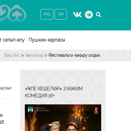
РУС
ТАТ
т сатып алу
Пушкин картасы
Баш бит
>
Яңалыклар
>
Фестивальгә чакыру алдык
«ҮЧЛЕ КЕШЕЛӘР» З.ХӘКИМ
ЫКЛАР
КОМЕДИЯ 16+
дә
16