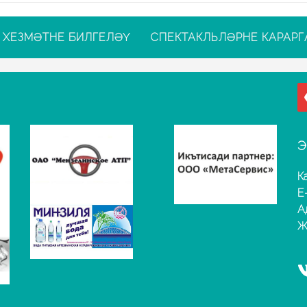
ХЕЗМӘТНЕ БИЛГЕЛӘҮ
СПЕКТАКЛЬЛӘРНЕ КАРАРГ
Э
К
E
А
Җ