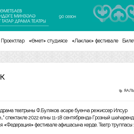
90 сезон
Проектлар
«Өмет» студиясе
«Ләкләк» фестивале
Биле
к
ЯҢАЛ
драма театрының Ф.Буляков әсәре буенча режиссер Илсур
е…” спектакле 2022 елның 11-18 сентябрендә Грозный шәһәрен
ия «Федерация» фестивале афишасына керде. Театр труппасы 