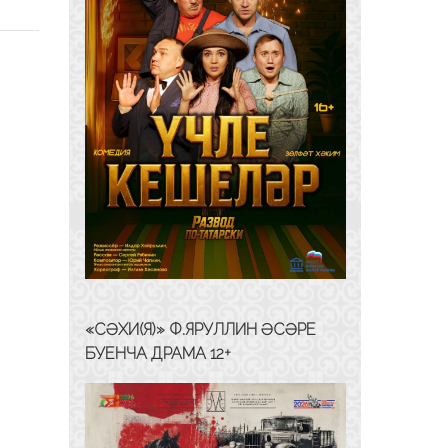
«СӘХИ(Я)» Ф.ЯРУЛЛИН ӘСӘРЕ
БУЕНЧА ДРАМА 12+