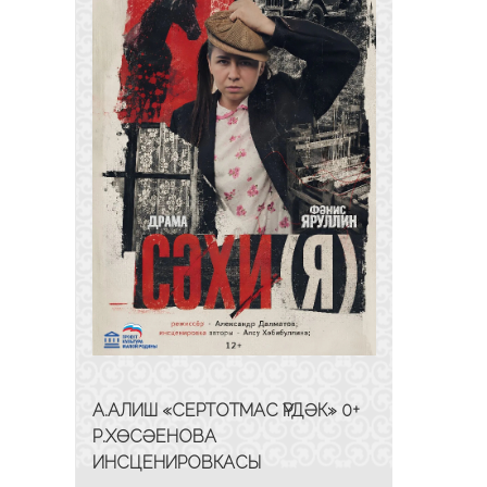
А.АЛИШ «СЕРТОТМАС ҮРДӘК» 0+
Р.ХӨСӘЕНОВА
ИНСЦЕНИРОВКАСЫ