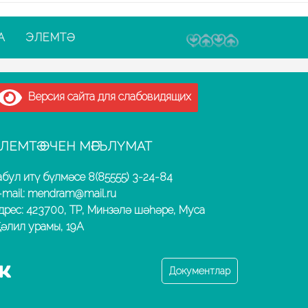
А
ЭЛЕМТӘ
Версия сайта для слабовидящих
ЛЕМТӘ ӨЧЕН МӘГЪЛҮМАТ
абул итү бүлмәсе 8(85555) 3-24-84
-mail: mendram@mail.ru
дрес: 423700, ТР, Минзәлә шәһәре, Муса
әлил урамы, 19А
Документлар