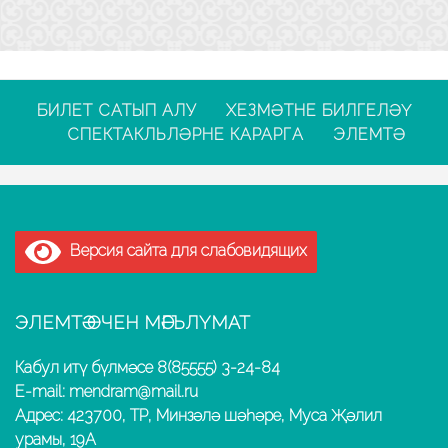
БИЛЕТ САТЫП АЛУ
ХЕЗМӘТНЕ БИЛГЕЛӘҮ
СПЕКТАКЛЬЛӘРНЕ КАРАРГА
ЭЛЕМТӘ
Версия сайта для слабовидящих
ЭЛЕМТӘ ӨЧЕН МӘГЪЛҮМАТ
Кабул итү бүлмәсе 8(85555) 3-24-84
E-mail: mendram@mail.ru
Адрес: 423700, ТР, Минзәлә шәһәре, Муса Җәлил
урамы, 19А