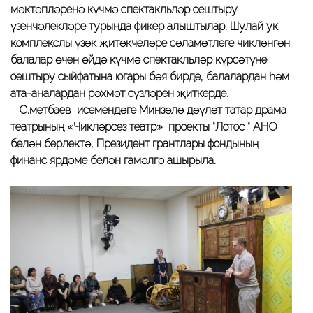
мәктәпләренә күчмә спектакльләр оештыру
үзенчәлекләре турында фикер алыштылар. Шулай ук
комплекслы үзәк җитәкчеләре сәламәтлеге чикләнгән
балалар өчен өйдә күчмә спектакльләр күрсәтүне
оештыру сыйфатына югары бәя бирде, балалардан һәм
ата-аналардан рәхмәт сүзләрен җиткерде.
С.Өметбаев исемендәге Минзәлә дәүләт татар драма
театрының «Чикләрсез театр» проекты “Лотос “ АНО
белән берлектә, Президент грантлары фондының
финанс ярдәме белән гамәлгә ашырыла.