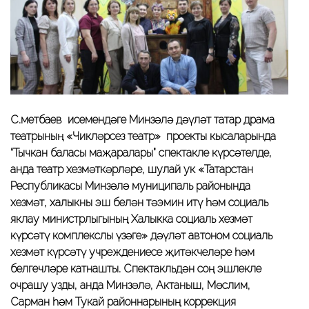
С.Өметбаев исемендәге Минзәлә дәүләт татар драма
театрының «Чикләрсез театр» проекты кысаларында
“Тычкан баласы маҗаралары” спектакле күрсәтелде,
анда театр хезмәткәрләре, шулай ук «Татарстан
Республикасы Минзәлә муниципаль районында
хезмәт, халыкны эш белән тәэмин итү һәм социаль
яклау министрлыгының Халыкка социаль хезмәт
күрсәтү комплекслы үзәге» дәүләт автоном социаль
хезмәт күрсәтү учреждениесе җитәкчеләре һәм
белгечләре катнашты. Спектакльдән соң эшлекле
очрашу узды, анда Минзәлә, Актаныш, Мөслим,
Сарман һәм Тукай районнарының коррекция