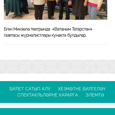
Бүген Минзәлә театрында «Ватаным Татарстан»
газетасы журналистлары кунакта булдылар.
БИЛЕТ САТЫП АЛУ
ХЕЗМӘТНЕ БИЛГЕЛӘҮ
СПЕКТАКЛЬЛӘРНЕ КАРАРГА
ЭЛЕМТӘ