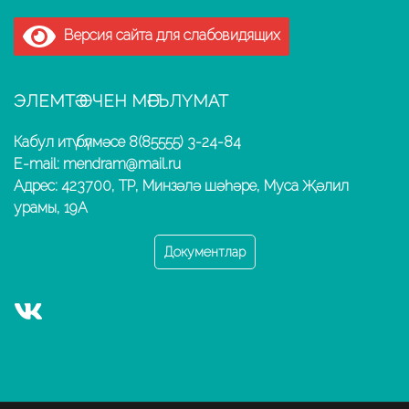
Версия сайта для слабовидящих
ЭЛЕМТӘ ӨЧЕН МӘГЪЛҮМАТ
Кабул итү бүлмәсе 8(85555) 3-24-84
E-mail: mendram@mail.ru
Адрес: 423700, ТР, Минзәлә шәһәре, Муса Җәлил
урамы, 19А
Документлар