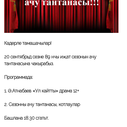
Кадерле тамашачылар!
20 сентябрьдә сезне 89 нчы иҗат сезонын ачу
тантанасына чакырабыз.
Программада:
1. Ә.Атнабаев «Ул кайтты» драма 12+
2. Сезонны ачу тантанасы, котлаулар
Башлана 18.30 сәгатьтә.