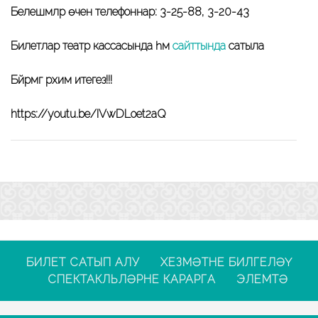
Белешмәләр өчен телефоннар: 3-25-88, 3-20-43
Билетлар театр кассасында һәм
сайттында
сатыла
Бәйрәмгә рәхим итегез!!!
https://youtu.be/IVwDLoet2aQ
БИЛЕТ САТЫП АЛУ
ХЕЗМӘТНЕ БИЛГЕЛӘҮ
СПЕКТАКЛЬЛӘРНЕ КАРАРГА
ЭЛЕМТӘ