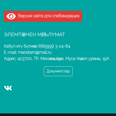
Версия сайта для слабовидящих
ЭЛЕМТӘ ӨЧЕН МӘГЪЛҮМАТ
Кабул итү бүлмәсе 8(85555) 3-24-84
E-mail: mendram@mail.ru
Адрес: 423700, ТР, Минзәлә шәһәре, Муса Җәлил урамы, 19А
Документлар