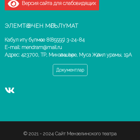
Версия сайта для слабовидящих
ЭЛЕМТӘ ӨЧЕН МӘГЪЛҮМАТ
Кабул итү бүлмәсе 8(85555) 3-24-84
E-mail: mendram@mail.ru
Адрес: 423700, ТР, Минзәлә шәһәре, Муса Җәлил урамы, 19А
Документлар
© 2021 - 2024 Сайт Мензелинского театра