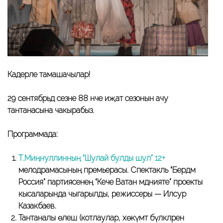
Кадерле тамашачылар!
29 сентябрьдә сезне 88 нче иҗат сезонын ачу
тантанасына чакырабыз.
Программада:
Т.Миңнуллинның “Шулай булды шул” 12+
мелодрамасының премьерасы. Спектакль “Бердәм
Россия” партиясенең “Кече Ватан мәдәнияте” проекты
кысаларында чыгарылды, режиссеры — Илсур
Казакбаев.
Тантаналы өлеш (котлаулар, хөкүмәт бүләкләрен