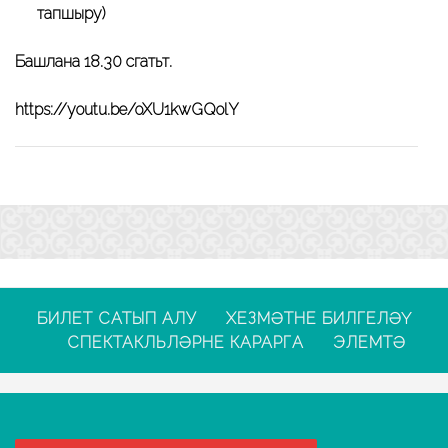
тапшыру)
Башлана 18.30 сәгатьтә.
https://youtu.be/oXU1kwGQolY
БИЛЕТ САТЫП АЛУ
ХЕЗМӘТНЕ БИЛГЕЛӘҮ
СПЕКТАКЛЬЛӘРНЕ КАРАРГА
ЭЛЕМТӘ