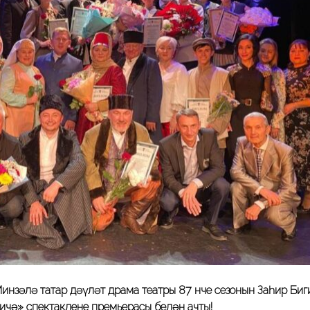
инзәлә татар дәүләт драма театры 87 нче сезонын Заһир Биг
ичә» спектакленең премьерасы белән ачты!