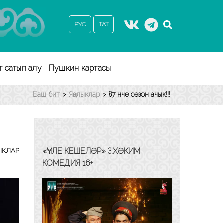
РУС
ТАТ
т сатып алу
Пушкин картасы
Баш бит
>
Яңалыклар
>
87 нче сезон ачык!!!
«ҮЧЛЕ КЕШЕЛӘР» З.ХӘКИМ
ЫКЛАР
КОМЕДИЯ 16+