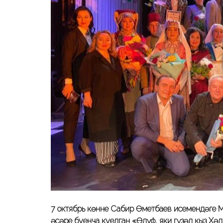
7 октябрь көнне Сабир Өметбаев исемендәге М
әсәре буенча куелган «Өлүф, яки гүзәл кыз Хәд