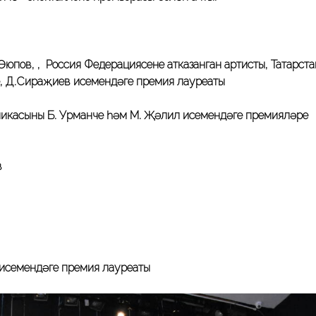
пов, , Россия Федерациясенең атказанган артисты, Татарста
е, Д.Сираҗиев исемендәге премия лауреаты
ликасының Б. Урманче һәм М. Җәлил исемендәге премияләре
в
 исемендәге премия лауреаты