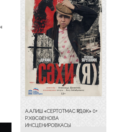
н
А.АЛИШ «СЕРТОТМАС ҮРДӘК» 0+
Р.ХӨСӘЕНОВА
ИНСЦЕНИРОВКАСЫ