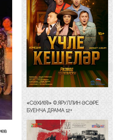
«СӘХИ(Я)» Ф.ЯРУЛЛИН ӘСӘРЕ
БУЕНЧА ДРАМА 12+
иев