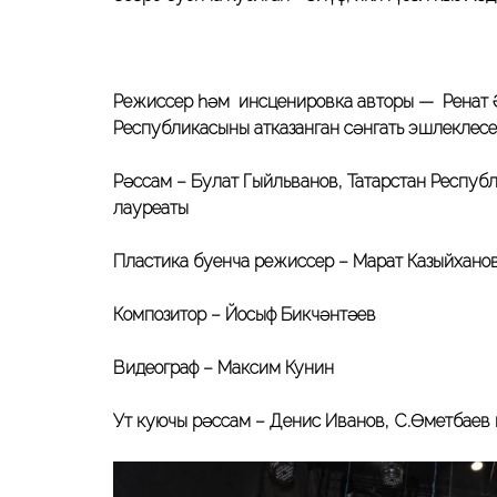
Режиссер һәм инсценировка авторы — Ренат Әю
Республикасының атказанган сәнгать эшлеклес
Рәссам – Булат Гыйльванов, Татарстан Респуб
лауреаты
Пластика буенча режиссер – Марат Казыйхано
Композитор – Йосыф Бикчәнтәев
Видеограф – Максим Кунин
Ут куючы рәссам – Денис Иванов, С.Өметбаев