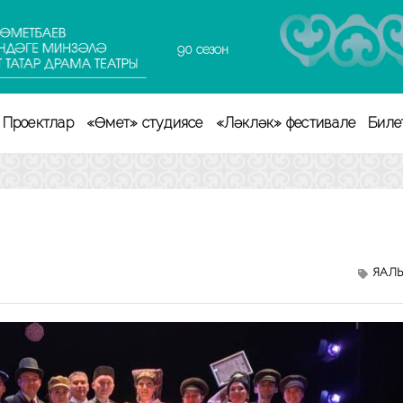
90 сезон
Проектлар
«Өмет» студиясе
«Ләкләк» фестивале
Биле
ЯҢАЛ