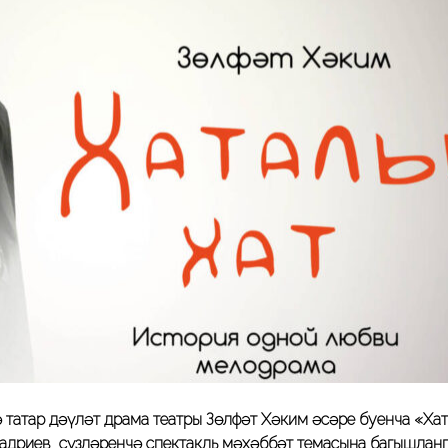
 татар дәүләт драма театры Зөлфәт Хәким әсәре буенча «Ха
Бадриев сүзләренчә спектакль мәхәббәт темасына багышланг