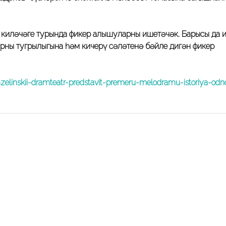
ң киләчәге турында фикер алышуларны ишетәчәк. Барысы да 
арның тугрылыгына һәм кичерү сәләтенә бәйле дигән фикер
elinskii-dramteatr-predstavit-premeru-melodramu-istoriya-odn