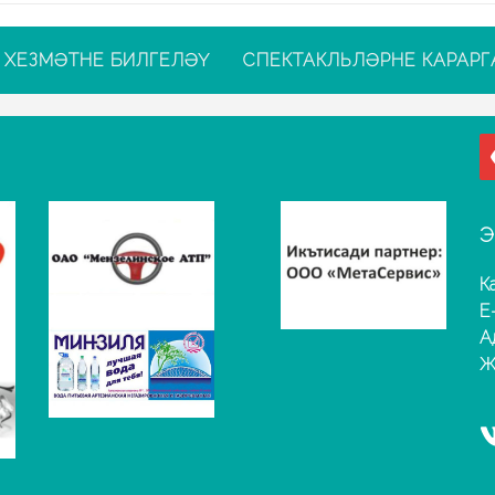
ХЕЗМӘТНЕ БИЛГЕЛӘҮ
СПЕКТАКЛЬЛӘРНЕ КАРАРГ
Э
К
E
А
Җ