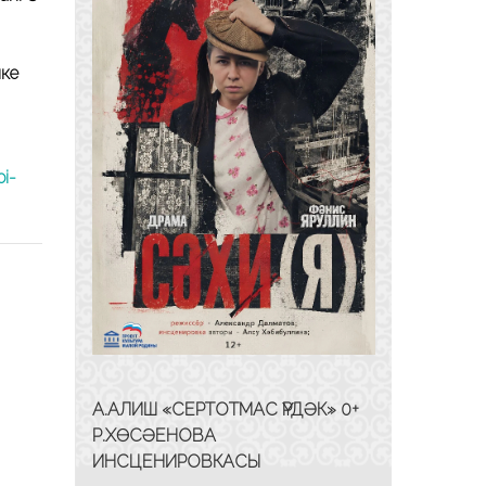
ике
oi-
А.АЛИШ «СЕРТОТМАС ҮРДӘК» 0+
Р.ХӨСӘЕНОВА
ИНСЦЕНИРОВКАСЫ