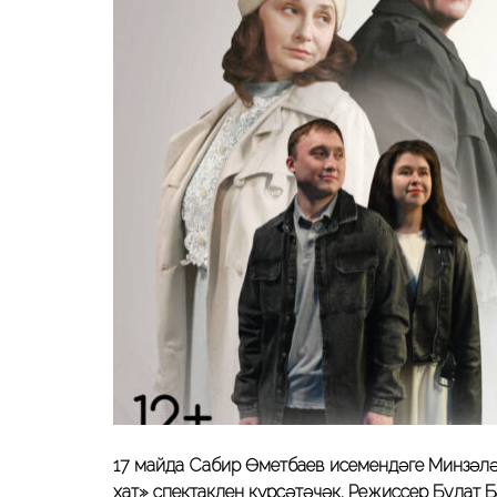
17 майда Сабир Өметбаев исемендәге Минзәлә
хат» спектаклен күрсәтәчәк. Режиссер Булат 