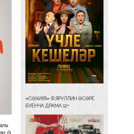
«СӘХИ(Я)» Ф.ЯРУЛЛИН ӘСӘРЕ
БУЕНЧА ДРАМА 12+
талы
ан. Ә