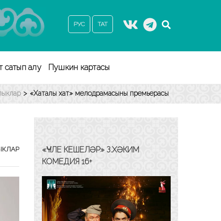
РУС
ТАТ
т сатып алу
Пушкин картасы
алыклар
>
«Хаталы хат» мелодрамасының премьерасы
«ҮЧЛЕ КЕШЕЛӘР» З.ХӘКИМ
ЫКЛАР
КОМЕДИЯ 16+