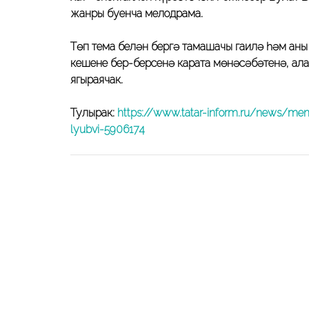
жанры буенча мелодрама.
Төп тема белән бергә тамашачы гаилә һәм аны
кешенең бер-берсенә карата мөнәсәбәтенә, ал
яңгыраячак.
Тулырак:
https://www.tatar-inform.ru/news/menz
lyubvi-5906174