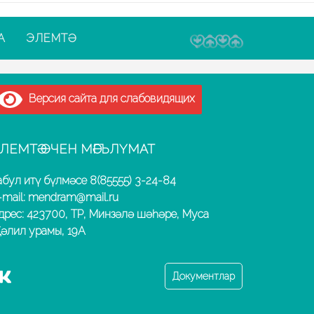
А
ЭЛЕМТӘ
Версия сайта для слабовидящих
ЛЕМТӘ ӨЧЕН МӘГЪЛҮМАТ
абул итү бүлмәсе 8(85555) 3-24-84
-mail: mendram@mail.ru
дрес: 423700, ТР, Минзәлә шәһәре, Муса
әлил урамы, 19А
Документлар