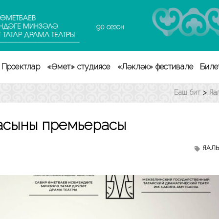
90 сезон
Проектлар
«Өмет» студиясе
«Ләкләк» фестивале
Биле
Баш бит
>
Яң
асының премьерасы
ЯҢАЛ