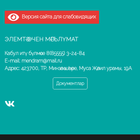
Версия сайта для слабовидящих
ЭЛЕМТӘ ӨЧЕН МӘГЪЛҮМАТ
Кабул итү бүлмәсе 8(85555) 3-24-84
E-mail: mendram@mail.ru
Адрес: 423700, ТР, Минзәлә шәһәре, Муса Җәлил урамы, 19А
Документлар