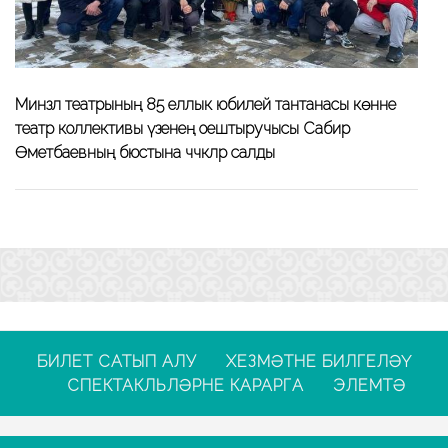
Минзәлә театрының 85 еллык юбилей тантанасы көнне
театр коллективы үзенең оештыручысы Сабир
Өметбаевның бюстына чәчәкләр салды
БИЛЕТ САТЫП АЛУ
ХЕЗМӘТНЕ БИЛГЕЛӘҮ
СПЕКТАКЛЬЛӘРНЕ КАРАРГА
ЭЛЕМТӘ