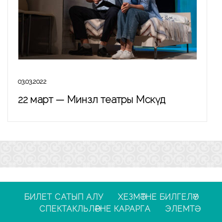
03.03.2022
22 март — Минзәлә театры Мәскәүдә
БИЛЕТ САТЫП АЛУ
ХЕЗМӘТНЕ БИЛГЕЛӘҮ
СПЕКТАКЛЬЛӘРНЕ КАРАРГА
ЭЛЕМТӘ