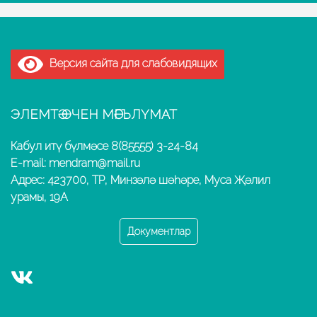
Версия сайта для слабовидящих
ЭЛЕМТӘ ӨЧЕН МӘГЪЛҮМАТ
Кабул итү бүлмәсе 8(85555) 3-24-84
E-mail: mendram@mail.ru
Адрес: 423700, ТР, Минзәлә шәһәре, Муса Җәлил
урамы, 19А
Документлар