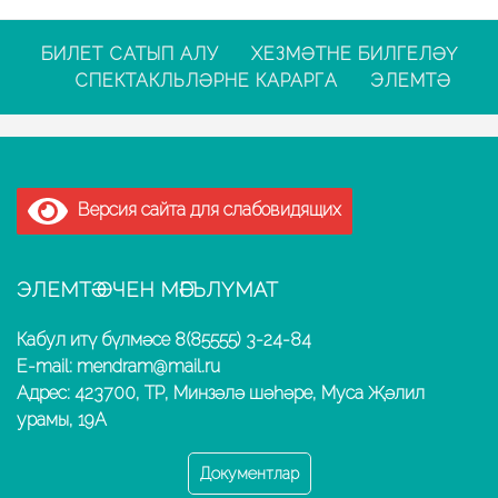
БИЛЕТ САТЫП АЛУ
ХЕЗМӘТНЕ БИЛГЕЛӘҮ
СПЕКТАКЛЬЛӘРНЕ КАРАРГА
ЭЛЕМТӘ
Версия сайта для слабовидящих
ЭЛЕМТӘ ӨЧЕН МӘГЪЛҮМАТ
Кабул итү бүлмәсе 8(85555) 3-24-84
E-mail: mendram@mail.ru
Адрес: 423700, ТР, Минзәлә шәһәре, Муса Җәлил
урамы, 19А
Документлар