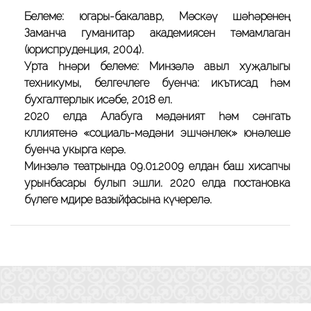
Белеме: югары-бакалавр, Мәскәү шәһәренең
Заманча гуманитар академиясен тәмамлаган
(юриспруденция, 2004).
Урта һөнәри белеме: Минзәлә авыл хуҗалыгы
техникумы, белгечлеге буенча: икътисад һәм
бухгалтерлык исәбе, 2018 ел.
2020 елда Алабуга мәдәният һәм сәнгать
көллиятенә «социаль-мәдәни эшчәнлек» юнәлеше
буенча укырга керә.
Минзәлә театрында 09.01.2009 елдан баш хисапчы
урынбасары булып эшли. 2020 елда постановка
бүлеге мөдире вазыйфасына күчерелә.