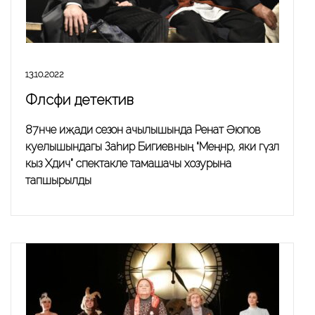
13.10.2022
Фәлсәфи детектив
87нче иҗади сезон ачылышында Ренат Әюпов
куелышындагы Заһир Бигиевның “Меңнәр, яки гүзәл
кыз Хәдичә” спектакле тамашачы хозурына
тапшырылды