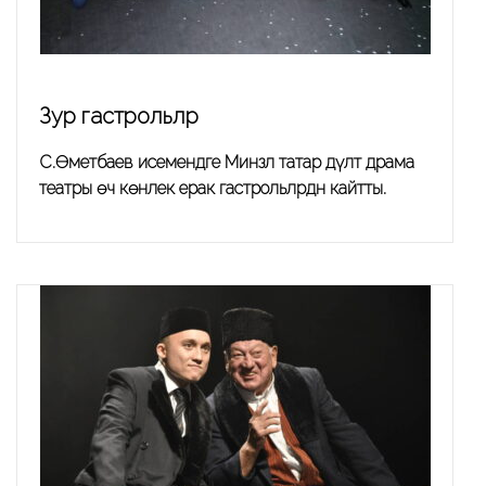
Зур гастрольләр
С.Өметбаев исемендәге Минзәлә татар дәүләт драма
театры өч көнлек ерак гастрольләрдән кайтты.