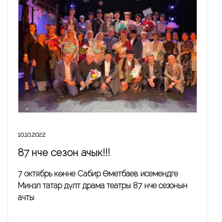
10.10.2022
87 нче сезон ачык!!!
7 октябрь көнне Сабир Өметбаев исемендәге
Минзәлә татар дәүләт драма театры 87 нче сезонын
ачты