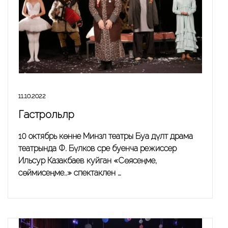
11.10.2022
Гастрольләр
10 октябрь көнне Минзәлә театры Буа дәүләт драма
театрында Ф. Бүләков әсәре буенча режиссер
Ильсур Казакбаев куйган «Сөясеңме,
сөймисеңме..» спектаклен …