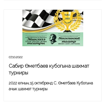
07.10.2022
Сабир Өметбаев кубогына шахмат
турниры
2022 елның 15 октябрендә С. Өметбаев Кубогына
ачык шахмат турниры