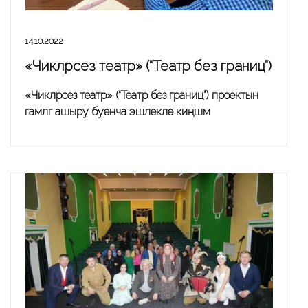
14.10.2022
«Чикләрсез театр» (“Театр без границ”)
«Чикләрсез театр» (“Театр без границ”) проектын
гамәлгә ашыру буенча эшлекле киңәшмә