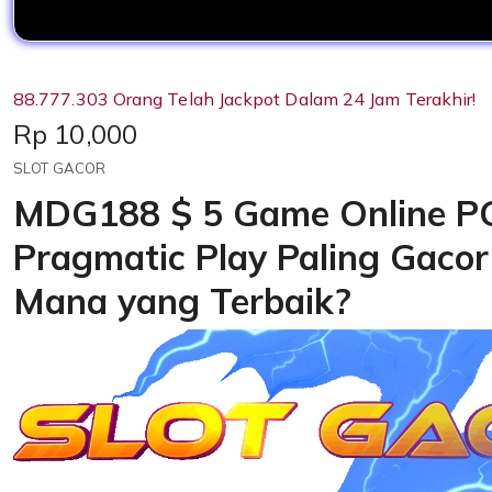
88.777.303 Orang Telah Jackpot Dalam 24 Jam Terakhir!
Price:
Rp 10,000
SLOT GACOR
MDG188 $ 5 Game Online P
Pragmatic Play Paling Gaco
Mana yang Terbaik?