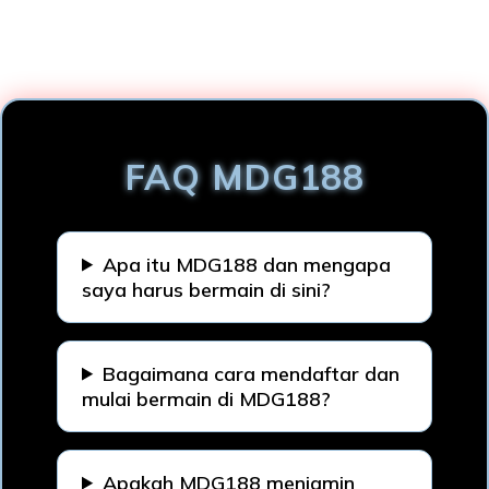
Loading...
FAQ MDG188
Apa itu MDG188 dan mengapa
saya harus bermain di sini?
Bagaimana cara mendaftar dan
mulai bermain di MDG188?
Apakah MDG188 menjamin