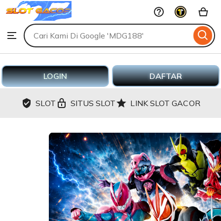
MDG188
Skip
to
Search
Browse
ontent
for
items
or
shops
LOGIN
DAFTAR
SLOT
SITUS SLOT
LINK SLOT GACOR