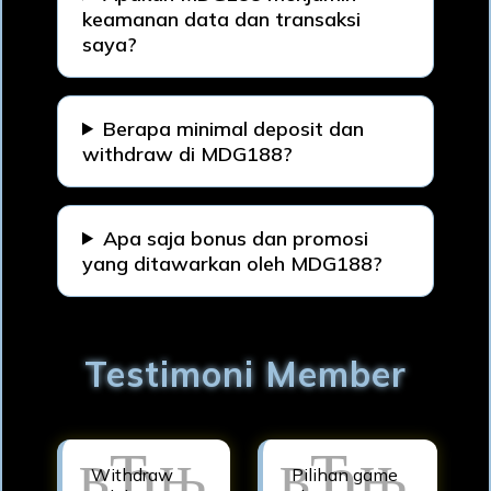
keamanan data dan transaksi
saya?
Berapa minimal deposit dan
withdraw di MDG188?
Apa saja bonus dan promosi
yang ditawarkan oleh MDG188?
Testimoni Member
Withdraw
Pilihan game